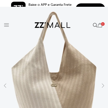
Baixe o APP e Garanta Frete 
BAIXAR
Grátis*
5.0
0