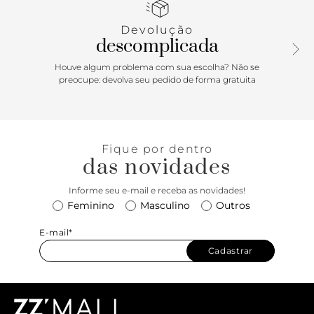
Devolução
descomplicada
Houve algum problema com sua escolha? Não se
preocupe: devolva seu pedido de forma gratuita
Fique por dentro
das novidades
Informe seu e-mail e receba as novidades!
Feminino
Masculino
Outros
E-mail*
Cadastrar