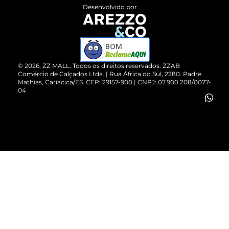
Entrega
ZZ Influ
Desenvolvido por
Devolução do Produto
ZZ MALL é confiável
Compre pelo WhatsApp
ZZPay
BOM
Cartão Presente
©
2026
, ZZ MALL. Todos os direitos reservados.
ZZAB
Comércio de Calçados Ltda. | Rua África do Sul, 2280. Padre
Mathias, Cariacica/ES. CEP: 29157-900 | CNPJ: 07.900.208/0077-
Vendas Corporativas
04