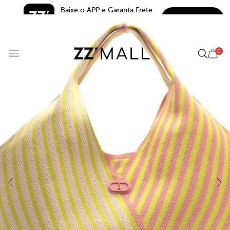
Baixe o APP e Garanta Frete 
BAIXAR
Grátis*
5.0
0