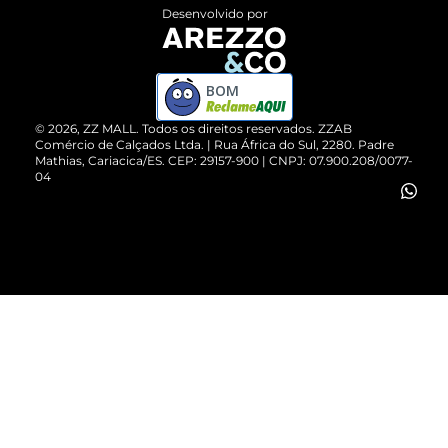
Entrega
ZZ Influ
Desenvolvido por
Devolução do Produto
ZZ MALL é confiável
Compre pelo WhatsApp
ZZPay
BOM
Cartão Presente
©
2026
, ZZ MALL. Todos os direitos reservados.
ZZAB
Comércio de Calçados Ltda. | Rua África do Sul, 2280. Padre
Mathias, Cariacica/ES. CEP: 29157-900 | CNPJ: 07.900.208/0077-
Vendas Corporativas
04