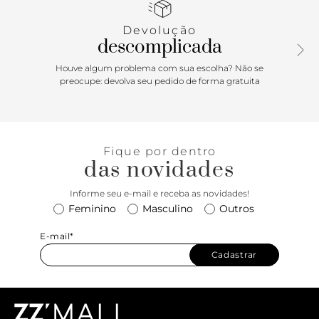
Devolução
descomplicada
Houve algum problema com sua escolha? Não se
preocupe: devolva seu pedido de forma gratuita
Fique por dentro
das novidades
Informe seu e-mail e receba as novidades!
Feminino
Masculino
Outros
E-mail*
Cadastrar