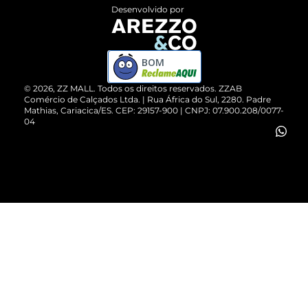
Entrega
ZZ Influ
Desenvolvido por
Devolução do Produto
ZZ MALL é confiável
Compre pelo WhatsApp
ZZPay
BOM
Cartão Presente
©
2026
, ZZ MALL. Todos os direitos reservados.
ZZAB
Comércio de Calçados Ltda. | Rua África do Sul, 2280. Padre
Mathias, Cariacica/ES. CEP: 29157-900 | CNPJ: 07.900.208/0077-
Vendas Corporativas
04