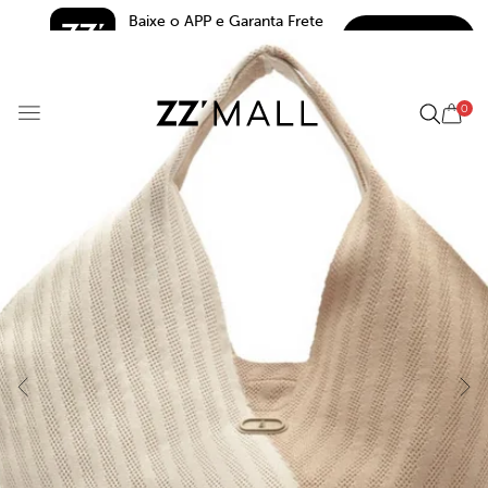
Baixe o APP e Garanta Frete 
BAIXAR
Grátis*
5.0
0