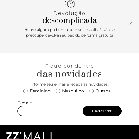
Devolução
descomplicada
Houve algum problema com sua escolha? Não se
preocupe: devolva seu pedido de forma gratuita
Fique por dentro
das novidades
Informe seu e-mail e receba as novidades!
Feminino
Masculino
Outros
E-mail*
Cadastrar