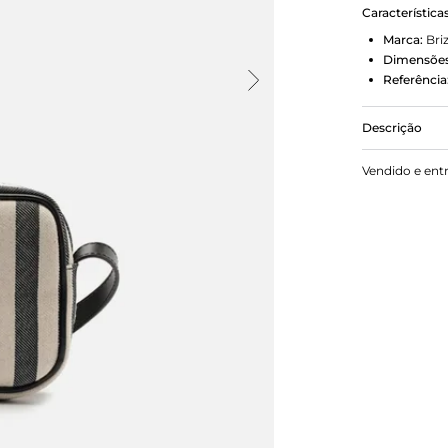
Característica
Marca:
Bri
Dimensões
Referência
Descrição
Bolsa tiraco
Vendido e ent
formato ret
marcadas em 
superior em
emborrachad