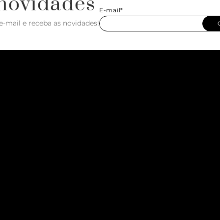
novidades
E-mail*
e-mail e receba as novidades!