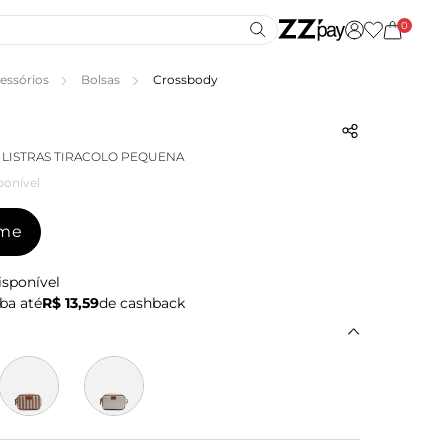
0
essórios
Bolsas
Crossbody
 LISTRAS TIRACOLO PEQUENA
ponível
-me
isponível
ba até
R$ 13,59
de cashback