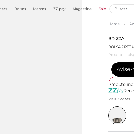
otas
Bolsas
Marcas
ZZ pay
Magazzine
Sale
Home
Ac
BRIZZA
BOLSA PRETA
Produto indis
Avise
Produto ind
Rece
Mais
2
cores