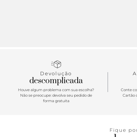
Devolução
A
descomplicada
Houve algum problema com sua escolha?
Conte co
Não se preocupe: devolva seu pedido de
Cartão d
forma gratuita
Fique po