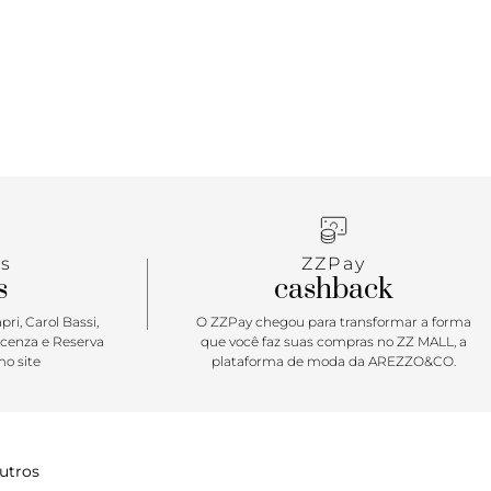
s
ZZPay
s
cashback
ri, Carol Bassi,
O ZZPay chegou para transformar a forma
icenza e Reserva
que você faz suas compras no ZZ MALL, a
o site
plataforma de moda da AREZZO&CO.
utros