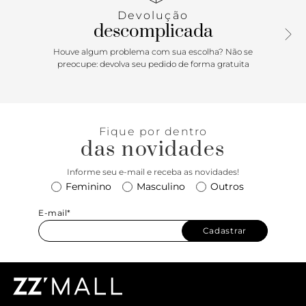
frontal.
Devolução
descomplicada
Houve algum problema com sua escolha? Não se
preocupe: devolva seu pedido de forma gratuita
Fique por dentro
das novidades
Informe seu e-mail e receba as novidades!
Feminino
Masculino
Outros
E-mail*
Cadastrar