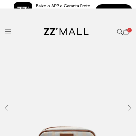
Baixe o APP e Garanta Frete 
BAIXAR
Grátis*
5.0
0