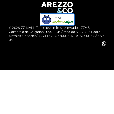
Devolução do Produto
ZZ MALL é confiável
Compre pelo WhatsApp
ZZPay
BOM
Cartão Presente
©
2026
, ZZ MALL. Todos os direitos reservados.
ZZAB
Comércio de Calçados Ltda. | Rua África do Sul, 2280. Padre
Mathias, Cariacica/ES. CEP: 29157-900 | CNPJ: 07.900.208/0077-
Vendas Corporativas
04