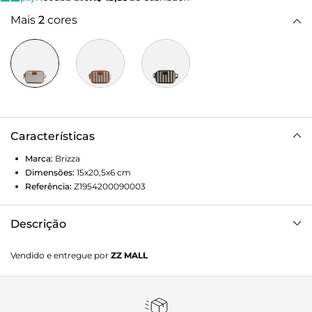
Mais
2
cores
Características
Marca:
Brizza
Dimensões:
15x20,5x6
cm
Referência:
Z1954200090003
Descrição
Bolsa tiracolo pequena multicolor. O acessório tem
Vendido e entregue por
ZZ MALL
formato retangular e estruturado e capas com costuras
marcadas em curvas. Traz alça lateral longa regulável e
fecho superior em zíper com puxador em tira. Com
aplicação emborrachada do nome da marca na capa