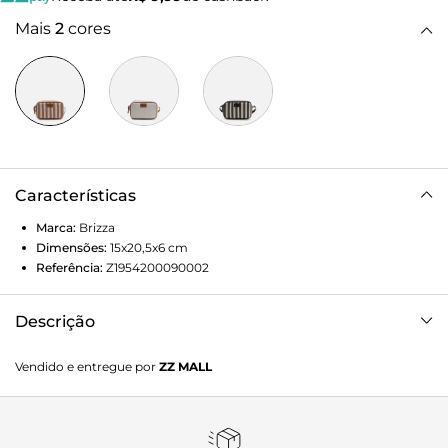
Mais
2
cores
Características
Marca:
Brizza
Dimensões:
15x20,5x6
cm
Referência:
Z1954200090002
Descrição
Bolsa tiracolo pequena marrom com listras. O acessório
Vendido e entregue por
ZZ MALL
tem formato retangular e estruturado e capas com
costuras marcadas em curvas. Traz alça lateral longa
regulável e fecho superior em zíper com puxador em tira.
Com aplicação emborrachada do nome da marca na capa