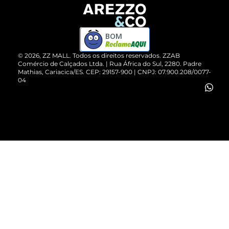
Devolução do Produto
ZZ MALL é confiável
Compre pelo WhatsApp
ZZPay
BOM
Cartão Presente
©
2026
, ZZ MALL. Todos os direitos reservados.
ZZAB
Comércio de Calçados Ltda. | Rua África do Sul, 2280. Padre
Mathias, Cariacica/ES. CEP: 29157-900 | CNPJ: 07.900.208/0077-
Vendas Corporativas
04