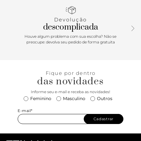
charm removível em barbicacho. Possui fecho em zíper e
puxador e detalhe de costuras em forma geométrica na
capa.
Devolução
descomplicada
Houve algum problema com sua escolha? Não se
preocupe: devolva seu pedido de forma gratuita
Fique por dentro
das novidades
Informe seu e-mail e receba as novidades!
Feminino
Masculino
Outros
E-mail*
Cadastrar