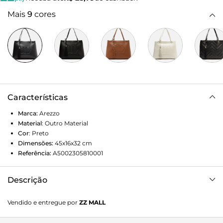
Mais
9
cores
Características
Marca:
Arezzo
Material
:
Outro Material
Cor
:
Preto
Dimensões:
45x16x32
cm
Referência:
A5002305810001
Descrição
Bolsa hobo grande preta. O modelo tem formato
Vendido e entregue por
ZZ MALL
estruturado, laterais arredondadas e acabamento
acetinado. Traz duas alças de mão em tiras finas e bag