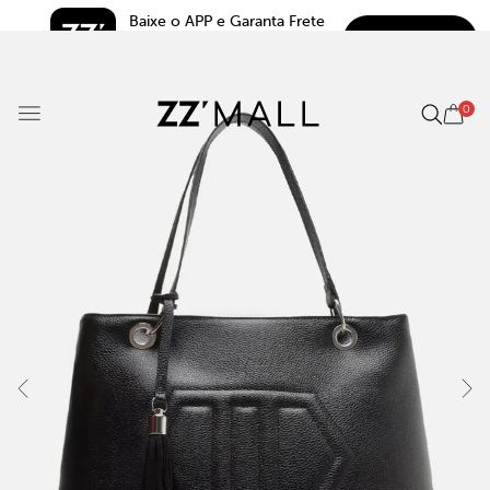
Baixe o APP e Garanta Frete 
BAIXAR
Grátis*
5.0
0