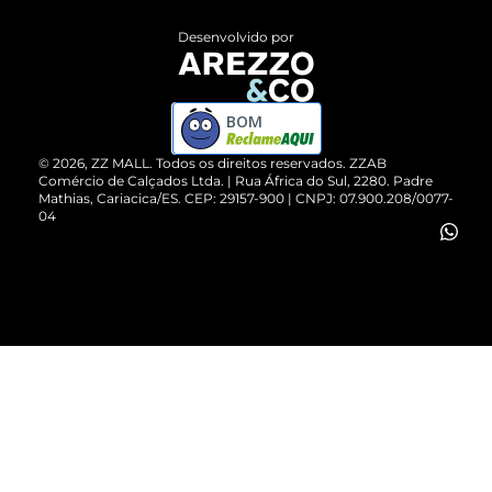
Entrega
ZZ Influ
Desenvolvido por
Devolução do Produto
ZZ MALL é confiável
Compre pelo WhatsApp
ZZPay
BOM
Cartão Presente
©
2026
, ZZ MALL. Todos os direitos reservados.
ZZAB
Comércio de Calçados Ltda. | Rua África do Sul, 2280. Padre
Mathias, Cariacica/ES. CEP: 29157-900 | CNPJ: 07.900.208/0077-
Vendas Corporativas
04