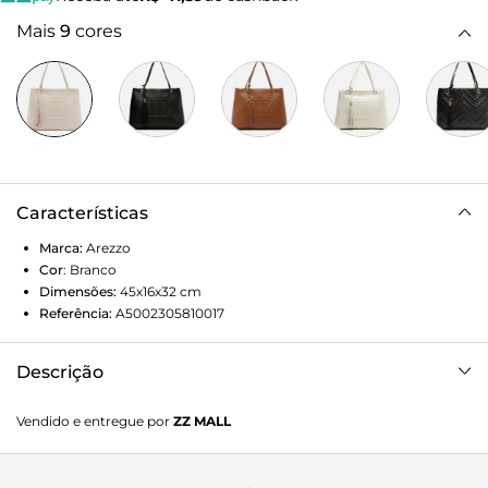
Mais
9
cores
Características
Marca:
Arezzo
Cor
:
Branco
Dimensões:
45x16x32
cm
Referência:
A5002305810017
Descrição
Bolsa feminina hobo grande branca. O acessório tem
Vendido e entregue por
ZZ MALL
formato estruturado, laterais arredondadas e acabamento
acetinado. Traz duas alças de mão em tiras finas e bag
charm removível em barbicacho. Possui fecho em zíper e