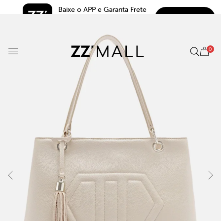
Baixe o APP e Garanta Frete 
BAIXAR
Grátis*
5.0
0