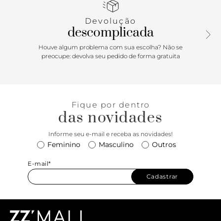
puxador e detalhe de costuras em forma geométrica na
capa.
Devolução
descomplicada
Houve algum problema com sua escolha? Não se
preocupe: devolva seu pedido de forma gratuita
Fique por dentro
das novidades
Informe seu e-mail e receba as novidades!
Feminino
Masculino
Outros
E-mail*
Cadastrar