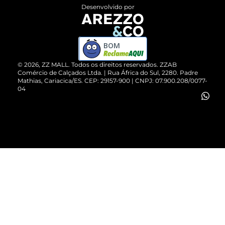
Entrega
ZZ Influ
Desenvolvido por
Devolução do Produto
ZZ MALL é confiável
Compre pelo WhatsApp
ZZPay
BOM
Cartão Presente
©
2026
, ZZ MALL. Todos os direitos reservados.
ZZAB
Comércio de Calçados Ltda. | Rua África do Sul, 2280. Padre
Mathias, Cariacica/ES. CEP: 29157-900 | CNPJ: 07.900.208/0077-
Vendas Corporativas
04