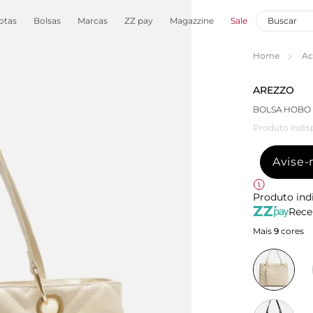
otas
Bolsas
Marcas
ZZ pay
Magazzine
Sale
Home
Ac
AREZZO
BOLSA HOBO
Produto indis
Avise
Produto ind
Rece
Mais
9
cores