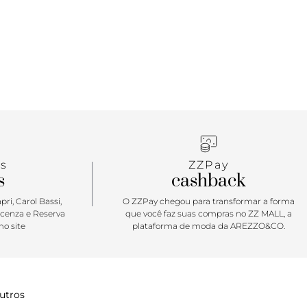
s
ZZPay
s
cashback
ri, Carol Bassi,
O ZZPay chegou para transformar a forma
icenza e Reserva
que você faz suas compras no ZZ MALL, a
o site
plataforma de moda da AREZZO&CO.
utros