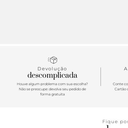
Devolução
A
descomplicada
Houve algum problema com sua escolha?
Conte co
Não se preocupe: devolva seu pedido de
Cartão d
forma gratuita
Fique po