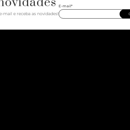
novidades
E-mail*
e-mail e receba as novidades!