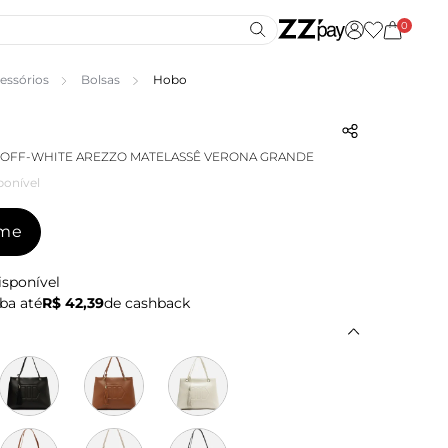
0
essórios
Bolsas
Hobo
 OFF-WHITE AREZZO MATELASSÊ VERONA GRANDE
ponível
-me
isponível
ba até
R$ 42,39
de cashback