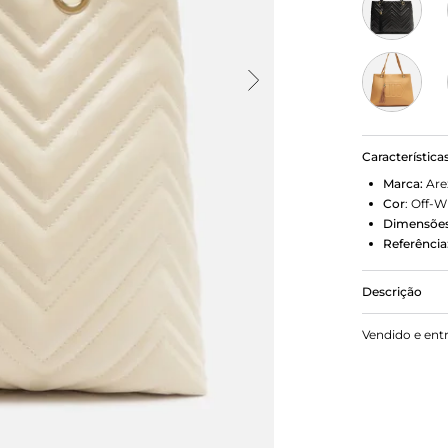
Característica
Marca:
Are
Cor
:
Off-W
Dimensões
Referência
Descrição
Bolsa hobo 
Vendido e ent
estruturado,
nas capas. T
Acompanha b
por tira fina.