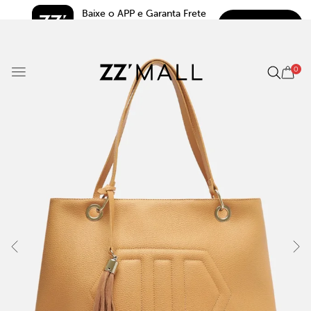
Baixe o APP e Garanta Frete 
BAIXAR
Grátis*
5.0
0