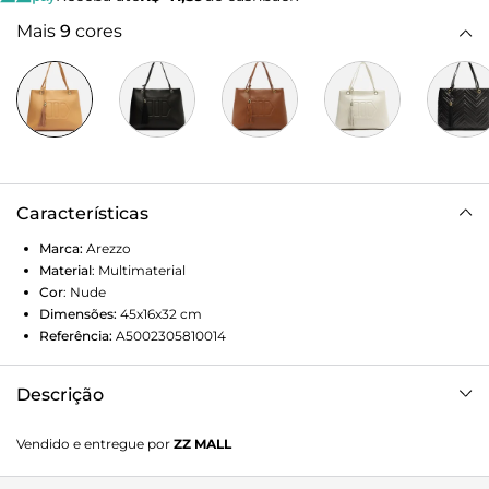
Mais
9
cores
Características
Marca:
Arezzo
Material
:
Multimaterial
Cor
:
Nude
Dimensões:
45x16x32
cm
Referência:
A5002305810014
Descrição
Bolsa hobo grande nude. O modelo tem formato
Vendido e entregue por
ZZ MALL
estruturado, laterais arredondadas e acabamento
acetinado. Traz duas alças de mão em tiras finas e bag