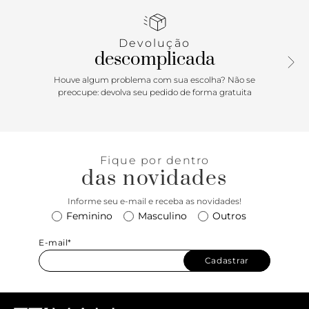
charm removível em barbicacho. Possui fecho em zíper e
puxador e detalhe de costuras em forma geométrica na
capa.
Devolução
descomplicada
Houve algum problema com sua escolha? Não se
preocupe: devolva seu pedido de forma gratuita
Fique por dentro
das novidades
Informe seu e-mail e receba as novidades!
Feminino
Masculino
Outros
E-mail*
Cadastrar