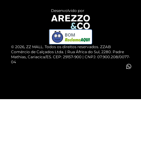
Entrega
ZZ Influ
Desenvolvido por
Devolução do Produto
ZZ MALL é confiável
Compre pelo WhatsApp
ZZPay
BOM
Cartão Presente
©
2026
, ZZ MALL. Todos os direitos reservados.
ZZAB
Comércio de Calçados Ltda. | Rua África do Sul, 2280. Padre
Mathias, Cariacica/ES. CEP: 29157-900 | CNPJ: 07.900.208/0077-
Vendas Corporativas
04