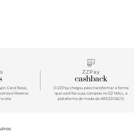
xclusiva centralizada na capa frontal em aviamento
 inscrição da inicial “A”, assinatura Anacapri.
tar: A crossbody pequena Anacapri é um clássico
el na rotina de quem está sempre na correria. Em
de cores totalmente desenvolvida para o alto verão
 modelo com shape best-seller se renova a cada
 Moderninha e com acabamento arredondado e
ela será aliada da sua rotina. Impossível não se
r essa queridinha, viu miga?!
s
ZZPay
s
cashback
ri, Carol Bassi,
O ZZPay chegou para transformar a forma
icenza e Reserva
que você faz suas compras no ZZ MALL, a
o site
plataforma de moda da AREZZO&CO.
utros