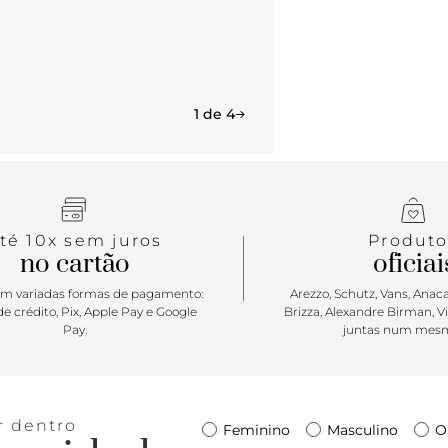
assinatura e
metálico com
Porque Apos
indispensáv
1 de 4
uma paleta 
Anacapri, o
temporada.
metalizado, 
apaixonar po
té 10x sem juros
Produto
no cartão
oficiai
m variadas formas de pagamento:
Arezzo, Schutz, Vans, Anacap
e crédito, Pix, Apple Pay e Google
Brizza, Alexandre Birman, V
Pay.
juntas num mesm
r dentro
Feminino
Masculino
O