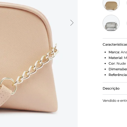
Característica
Marca:
Ana
Material
:
M
Cor
:
Nude
Dimensões
Referência
Descrição
Bolsa cross
Vendido e ent
couro com a
temporada e
regulável e 
shape arred
superior em