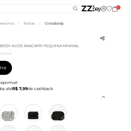
0
essórios
Bolsas
Crossbody
SBODY NUDE ANACAPRI PEQUENA MINIMAL
ponível
-me
isponível
ba até
R$ 7,99
de cashback