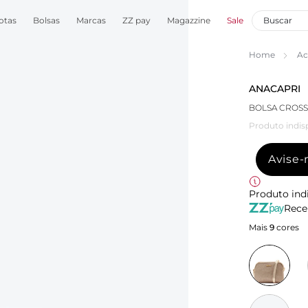
otas
Bolsas
Marcas
ZZ pay
Magazzine
Sale
Home
Ac
ANACAPRI
BOLSA CROS
Produto indis
Avise
Produto ind
Rece
Mais
9
cores