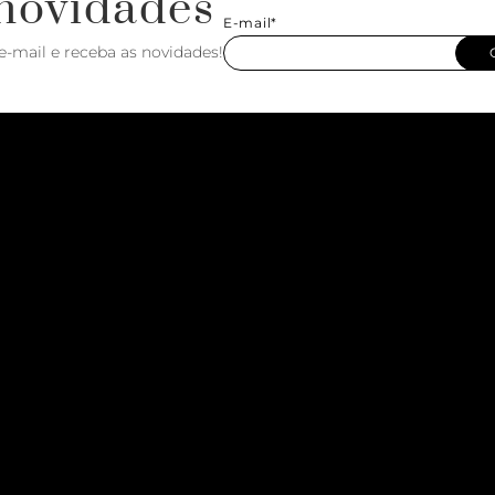
novidades
E-mail*
e-mail e receba as novidades!