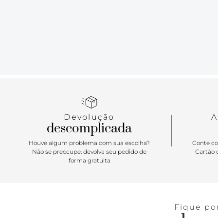
Devolução
A
descomplicada
Houve algum problema com sua escolha?
Conte co
Não se preocupe: devolva seu pedido de
Cartão d
forma gratuita
Fique po