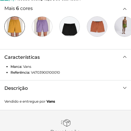
Mais
6
cores
Características
Marca:
Vans
Referência:
V4703900100010
Descrição
Conforto e estilo são aliados que carregam a essência Vans
Vendido e entregue por
Vans
em todas as peças clássicas. A Boardshort Salt Wash
Harvest Gold é confeccionada em algodão e poliamida
com forro de malha, proporcionando maior conforto
durante o uso. Com silhueta relaxed, o modelo traz bolso
lateral estilo faca, elástico no cós e cordão para ajuste