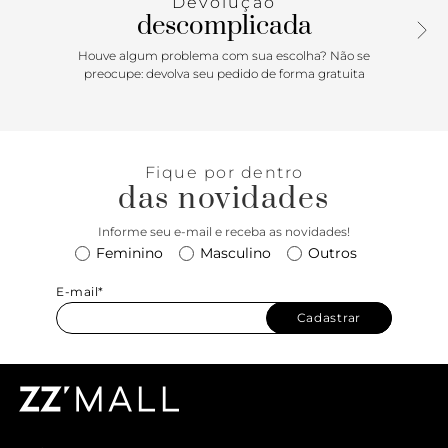
Devolução
frontal falso, com loop para prender chaves no cós traseiro
descomplicada
direito. Uma peça tradicional Vans que agrega o estilo “Off
The Wall”, compondo um visual totalmente despojado. O
Houve algum problema com sua escolha? Não se
modelo tem caimento solto, permitindo a mobilidade e a
preocupe: devolva seu pedido de forma gratuita
secagem mais rápida fora da água. Com aplicação de
etiqueta tecida Vans na perna esquerda. Para curtir e
descansar.
Fique por dentro
das novidades
Informe seu e-mail e receba as novidades!
Feminino
Masculino
Outros
E-mail*
Cadastrar