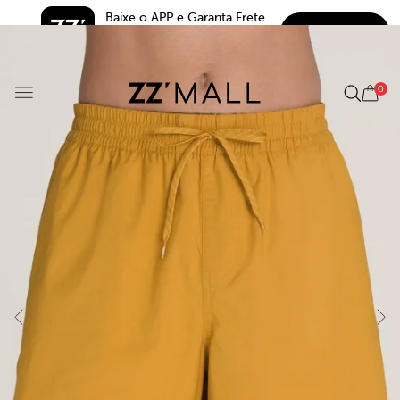
Baixe o APP e Garanta Frete 
BAIXAR
Grátis*
5.0
0