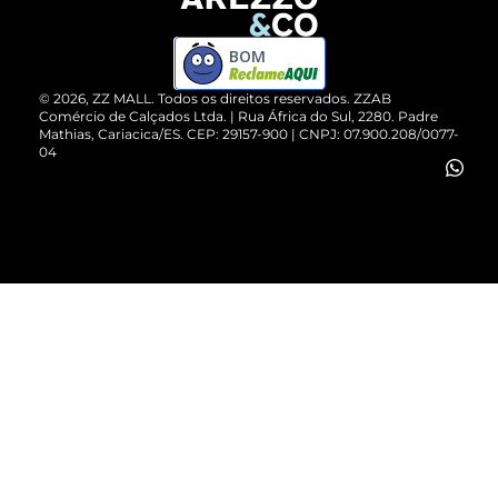
Devolução do Produto
ZZ MALL é confiável
Compre pelo WhatsApp
ZZPay
BOM
Cartão Presente
©
2026
, ZZ MALL. Todos os direitos reservados.
ZZAB
Comércio de Calçados Ltda. | Rua África do Sul, 2280. Padre
Mathias, Cariacica/ES. CEP: 29157-900 | CNPJ: 07.900.208/0077-
Vendas Corporativas
04