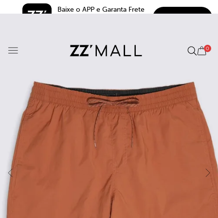
Baixe o APP e Garanta Frete 
BAIXAR
Grátis*
5.0
0