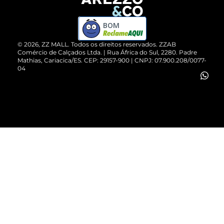
Devolução do Produto
ZZ MALL é confiável
Compre pelo WhatsApp
ZZPay
BOM
Cartão Presente
©
2026
, ZZ MALL. Todos os direitos reservados.
ZZAB
Comércio de Calçados Ltda. | Rua África do Sul, 2280. Padre
Mathias, Cariacica/ES. CEP: 29157-900 | CNPJ: 07.900.208/0077-
Vendas Corporativas
04