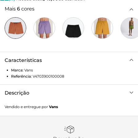
Mais
6
cores
Características
Marca:
Vans
Referência:
V4703900100008
Descrição
Conforto e estilo são aliados que carregam a essência Vans
Vendido e entregue por
Vans
em todas as peças clássicas. A Boardshort Primary Elastic
Solid Auburn é confeccionada em algodão e poliamida
com forro de malha, proporcionando maior conforto
durante o uso. Com silhueta relaxed e na cor marrom, o
modelo traz bolso faca lateral, elástico no cós e cordão para