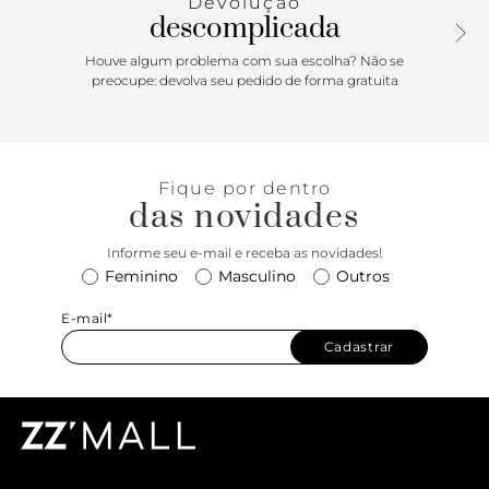
Devolução
ajuste frontal falso, com loop para prender chaves no cós
descomplicada
traseiro direito. Uma peça tradicional Vans que agrega o
estilo “Off The Wall”, compondo um visual totalmente
Houve algum problema com sua escolha? Não se
despojado. O modelo tem caimento solto, permitindo a
preocupe: devolva seu pedido de forma gratuita
mobilidade e a secagem mais rápida fora da água. Com
aplicação de etiqueta tecida Vans na perna esquerda. Para
curtir e descansar.
Fique por dentro
das novidades
Informe seu e-mail e receba as novidades!
Feminino
Masculino
Outros
E-mail*
Cadastrar