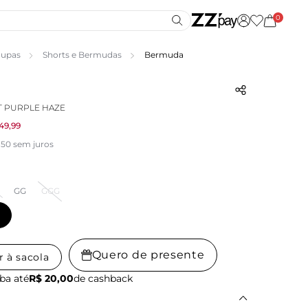
0
upas
Shorts e Bermudas
Bermuda
 PURPLE HAZE
49,99
,50 sem juros
GG
GGG
Quero de presente
r à sacola
ba até
R$ 20,00
de cashback