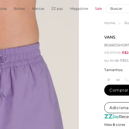
otas
Bolsas
Marcas
ZZ pay
Magazzine
Sale
Home
Ro
VANS
BOARDSHORT
R$ 379,99
R$2
ou 4x de R$62
Tamanhos
P
M
G
Comprar
Adiciona
Rece
Mais
6
cores