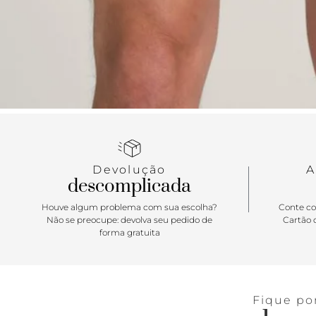
Devolução
A
descomplicada
Houve algum problema com sua escolha?
Conte co
Não se preocupe: devolva seu pedido de
Cartão d
forma gratuita
Fique po