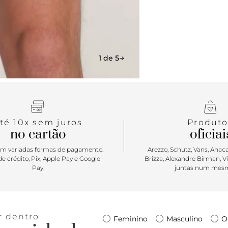
estilo “Off
despojado. 
mobilidade 
aplicação de
curtir e des
1 de 5
té 10x sem juros
Produto
no cartão
oficiai
m variadas formas de pagamento:
Arezzo, Schutz, Vans, Anacap
e crédito, Pix, Apple Pay e Google
Brizza, Alexandre Birman, V
Pay.
juntas num mesm
r dentro
Feminino
Masculino
O