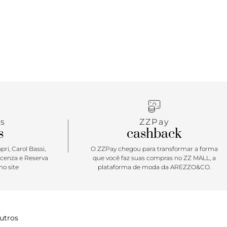
 The Wall”, compondo um visual totalmente
O modelo tem caimento solto, permitindo a
e a secagem mais rápida fora da água. Com
 etiqueta tecida Vans na perna esquerda. Para
cansar.
s
ZZPay
s
cashback
ri, Carol Bassi,
O ZZPay chegou para transformar a forma
icenza e Reserva
que você faz suas compras no ZZ MALL, a
o site
plataforma de moda da AREZZO&CO.
utros