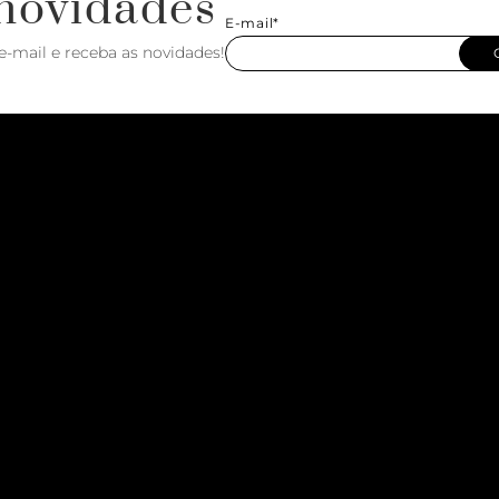
novidades
E-mail*
e-mail e receba as novidades!