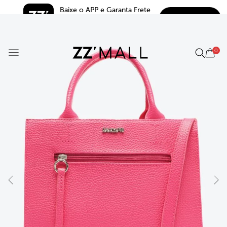
Baixe o APP e Garanta Frete 
BAIXAR
Grátis*
5.0
0