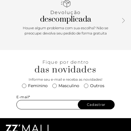
da marca na capa. Porque Apostar: Uma bolsa chique e
mega versátil, essa tote vai fazer a sua cabeça! Com shape
Devolução
mais estruturado, ela é mega sofisticada e fica incrível para
descomplicada
arrematar looks mais sóbrios com alfaiataria e looks office.
Um primor da ANACAPRI!
Houve algum problema com sua escolha? Não se
preocupe: devolva seu pedido de forma gratuita
Fique por dentro
das novidades
Informe seu e-mail e receba as novidades!
Feminino
Masculino
Outros
E-mail*
Cadastrar