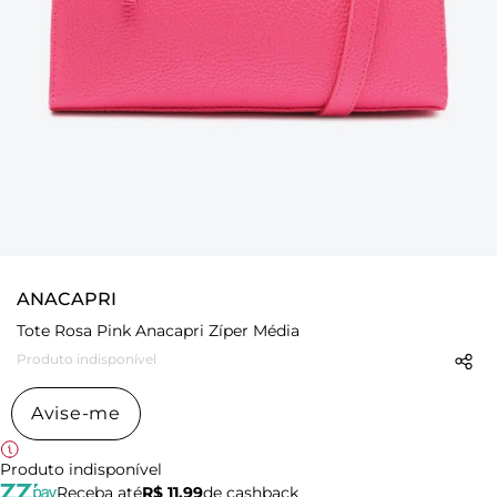
ANACAPRI
Tote Rosa Pink Anacapri Zíper Média
Produto indisponível
Avise-me
Produto indisponível
Receba até
R$ 11,99
de cashback