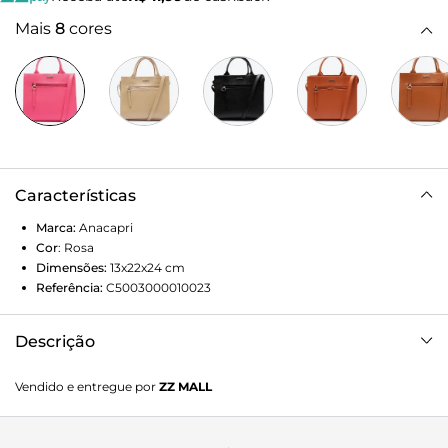
Mais
8
cores
Características
Marca:
Anacapri
Cor
:
Rosa
Dimensões:
13x22x24
cm
Referência:
C5003000010023
Descrição
Bolsa feminina média na cor rosa pink. O modelo tote
Vendido e entregue por
ZZ MALL
possui duas alças menores e uma alça maior crossbody.
Fecho em zíper, bolso interno e bolso externo também
com fecho em zíper. Aplicação de aviamento com o nome