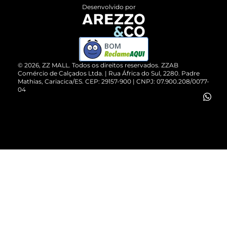
Entrega
ZZ Influ
Desenvolvido por
Devolução do Produto
ZZ MALL é confiável
Compre pelo WhatsApp
ZZPay
BOM
Cartão Presente
©
2026
, ZZ MALL. Todos os direitos reservados.
ZZAB
Comércio de Calçados Ltda. | Rua África do Sul, 2280. Padre
Mathias, Cariacica/ES. CEP: 29157-900 | CNPJ: 07.900.208/0077-
Vendas Corporativas
04