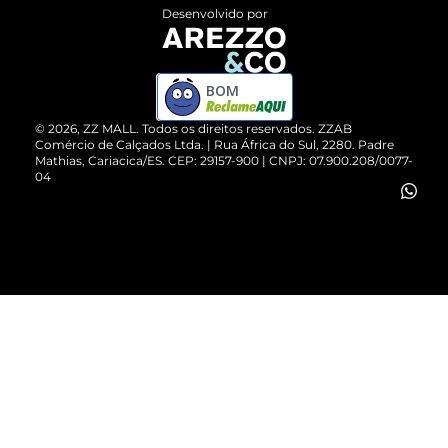
Entrega
ZZ Influ
Desenvolvido por
Devolução do Produto
ZZ MALL é confiável
Compre pelo WhatsApp
ZZPay
BOM
Cartão Presente
©
2026
, ZZ MALL. Todos os direitos reservados.
ZZAB
Comércio de Calçados Ltda. | Rua África do Sul, 2280. Padre
Mathias, Cariacica/ES. CEP: 29157-900 | CNPJ: 07.900.208/0077-
Vendas Corporativas
04