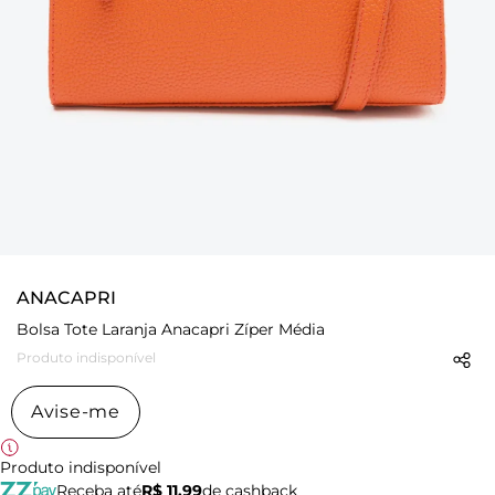
ANACAPRI
Bolsa Tote Laranja Anacapri Zíper Média
Produto indisponível
Avise-me
Produto indisponível
Receba até
R$ 11,99
de cashback