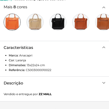
Mais
8
cores
Características
Marca:
Anacapri
Cor
:
Laranja
Dimensões:
13x22x24
cm
Referência:
C5003000010022
Descrição
Bolsa feminina média na cor laranja. O modelo tote possui
Vendido e entregue por
ZZ MALL
duas alças menores e uma alça maior crossbody. Fecho em
zíper, bolso interno e bolso externo também com fecho em
zíper. Aplicação de aviamento com o nome da marca na