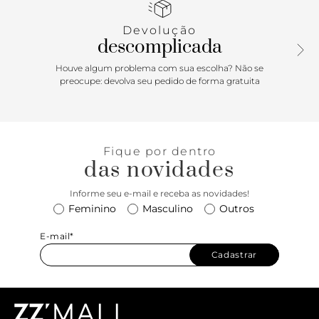
capa. Porque Apostar: Uma bolsa chique e mega versátil,
essa tote vai fazer a sua cabeça! Com shape mais
Devolução
estruturado, ela é mega sofisticada e fica incrível para
descomplicada
arrematar looks mais sóbrios com alfaiataria e looks office.
Um primor da ANACAPRI!
Houve algum problema com sua escolha? Não se
preocupe: devolva seu pedido de forma gratuita
Fique por dentro
das novidades
Informe seu e-mail e receba as novidades!
Feminino
Masculino
Outros
E-mail*
Cadastrar