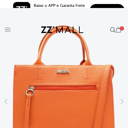
Baixe o APP e Garanta Frete 
BAIXAR
Grátis*
5.0
0