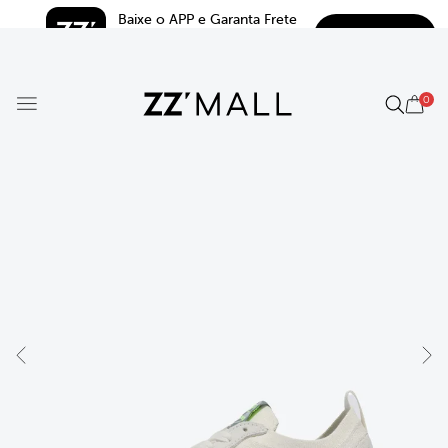
Baixe o APP e Garanta Frete 
BAIXAR
Grátis*
5.0
0