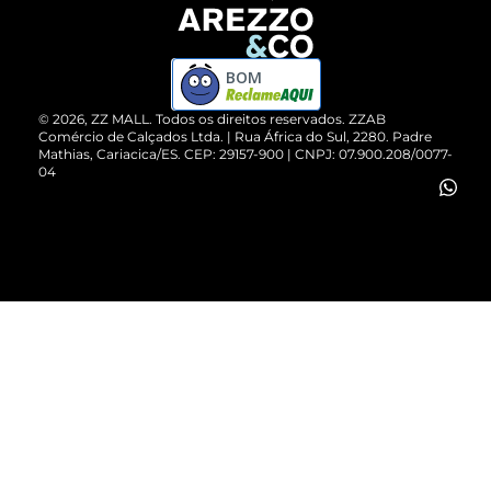
Devolução do Produto
ZZ MALL é confiável
Compre pelo WhatsApp
ZZPay
BOM
Cartão Presente
©
2026
, ZZ MALL. Todos os direitos reservados.
ZZAB
Comércio de Calçados Ltda. | Rua África do Sul, 2280. Padre
Mathias, Cariacica/ES. CEP: 29157-900 | CNPJ: 07.900.208/0077-
Vendas Corporativas
04