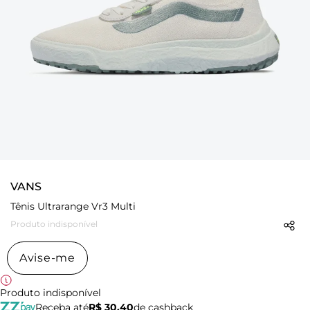
VANS
Tênis Ultrarange Vr3 Multi
Produto indisponível
Avise-me
Produto indisponível
Receba até
R$ 30,40
de cashback