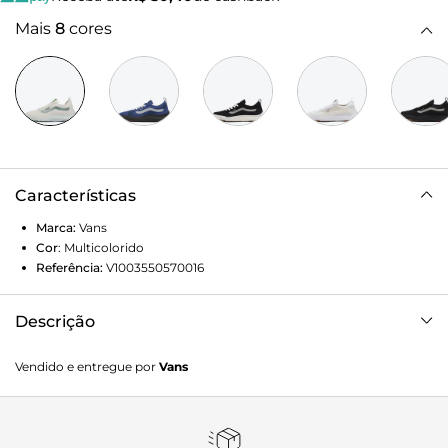
Mais
8
cores
Características
Marca:
Vans
Cor
:
Multicolorido
Referência:
V1003550570016
Descrição
Para a temporada, a equipe da Vans repensou, re-projetou e
Vendido e entregue por
Vans
reconstruiu cada parte da estética e tecnologias do
UltraRange para torná-lo mais sustentável. A renovação do
Tênis Ultrarange Vr3 Multi apresenta entressola EcoCush™
moldada com espuma 50% Bio-Based, construção leve,