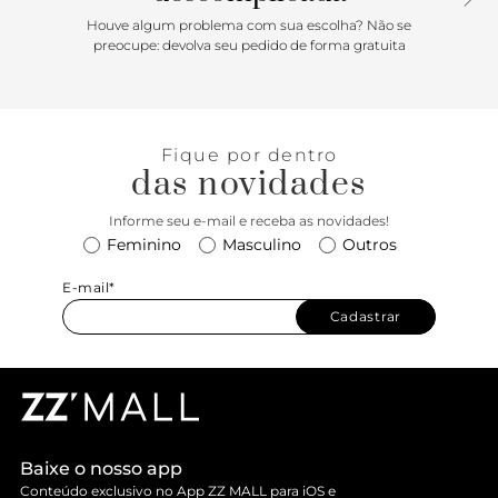
Houve algum problema com sua escolha? Não se
preocupe: devolva seu pedido de forma gratuita
Fique por dentro
das novidades
Informe seu e-mail e receba as novidades!
Feminino
Masculino
Outros
E-mail*
Cadastrar
Baixe o nosso app
Conteúdo exclusivo no App ZZ MALL para iOS e