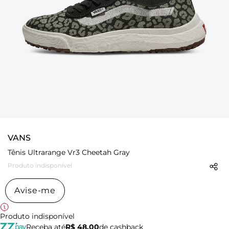
VANS
Tênis Ultrarange Vr3 Cheetah Gray
Produto indisponível
Avise-me
Produto indisponível
Receba até
R$ 48,00
de cashback