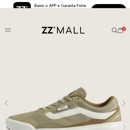
Baixe o APP e Garanta Frete 
BAIXAR
Grátis*
5.0
0