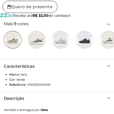
Quero de presente
Receba até
R$ 32,00
de cashback
Mais
9
cores
Características
Marca:
Vans
Cor
:
Verde
Referência:
V1003551010010
Descrição
Tênis Vans Ultrarange Rw 2.0 Mte Lx Vintage Incense
Vendido e entregue por
Vans