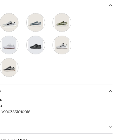
s
s
a
:
V1003551010018
ovimento. O novo UltraRange 2.0 traz conforto e