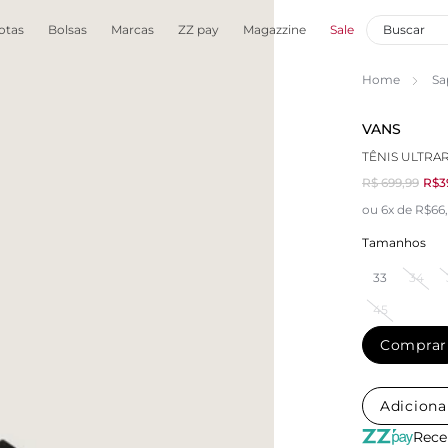
otas
Bolsas
Marcas
ZZ pay
Magazzine
Sale
Home
Sa
VANS
TÊNIS ULTRA
R$ 699,99
R$3
ou 6x de R$66
Tamanhos
33
34
45
Comprar
Adiciona
Rece