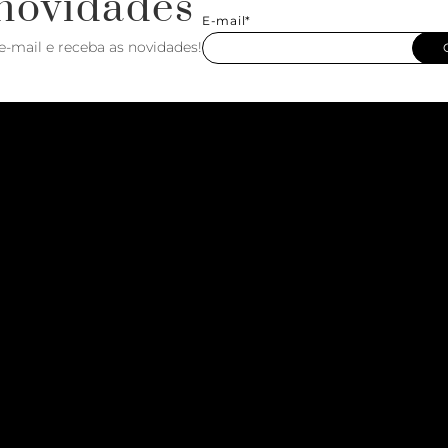
novidades
E-mail*
e-mail e receba as novidades!