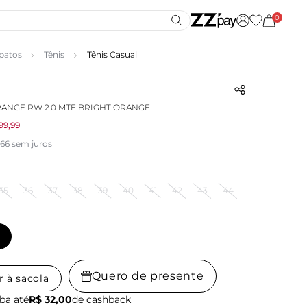
0
patos
Tênis
Tênis Casual
RANGE RW 2.0 MTE BRIGHT ORANGE
99,99
,66 sem juros
35
36
37
38
39
40
41
42
43
44
Quero de presente
r à sacola
ba até
R$ 32,00
de cashback