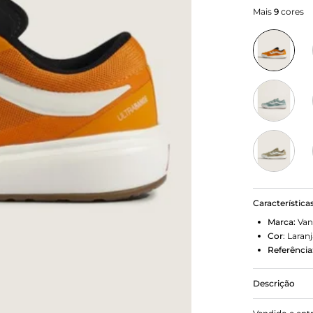
Mais
9
cores
Característica
Marca:
Van
Cor
:
Laranj
Referência
Descrição
Sempre em M