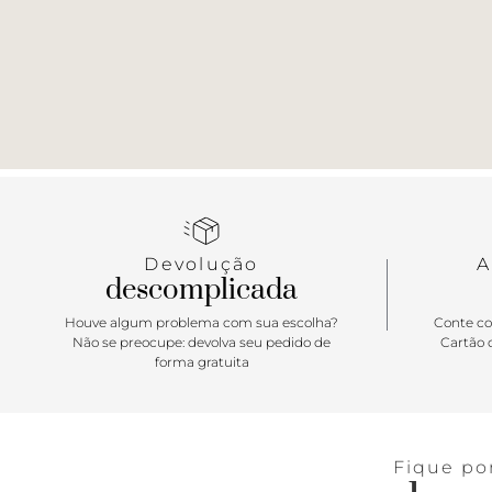
Devolução
A
descomplicada
Houve algum problema com sua escolha?
Conte co
Não se preocupe: devolva seu pedido de
Cartão d
forma gratuita
Fique po