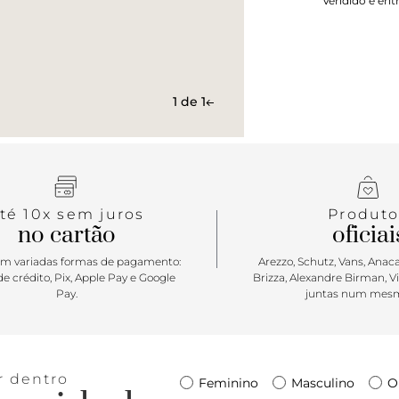
Vendido e ent
versatilidad
atender às n
UltraRange 
versáteis da
estilo. E a
Ultrarange 
1 de 1
novo para 
atualizado,
té 10x sem juros
Produto
no cartão
oficiai
m variadas formas de pagamento:
Arezzo, Schutz, Vans, Anacap
e crédito, Pix, Apple Pay e Google
Brizza, Alexandre Birman, V
Pay.
juntas num mesm
r dentro
Feminino
Masculino
O