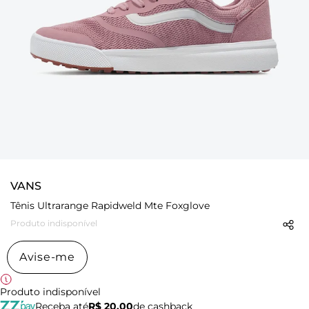
VANS
Tênis Ultrarange Rapidweld Mte Foxglove
Produto indisponível
Avise-me
Produto indisponível
Receba até
R$ 20,00
de cashback