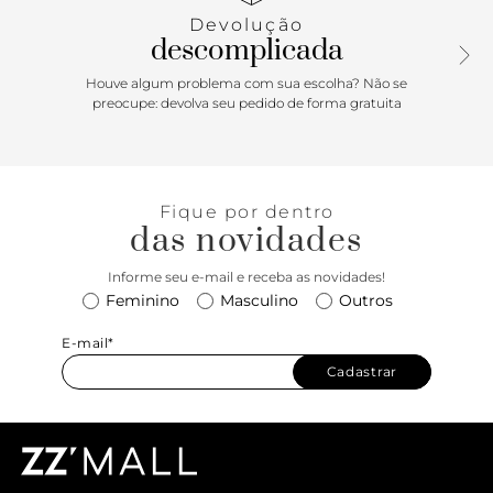
oferecendo o máximo em conforto e amortecimento, além
Devolução
de uma confecção de encaixe em forma de meia LuxLiner -
descomplicada
com partes internas sem costura para reduzir o peso, atrito
e pontos quentes. O Tênis Ultrarange Rapidweld Mte
Houve algum problema com sua escolha? Não se
Foxglove apresenta uma silhueta com uma estética
preocupe: devolva seu pedido de forma gratuita
totalmente limpa, que o levará para todos os lugares. Feito
com cabedais de camurça sintética e tecido respirável, o
solado é durável em uma borracha co-moldada e mini
tratorada.
Fique por dentro
das novidades
Informe seu e-mail e receba as novidades!
Feminino
Masculino
Outros
E-mail*
Cadastrar