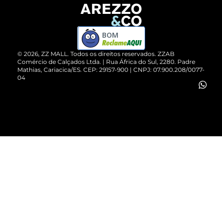
Devolução do Produto
ZZ MALL é confiável
Compre pelo WhatsApp
ZZPay
BOM
Cartão Presente
©
2026
, ZZ MALL. Todos os direitos reservados.
ZZAB
Comércio de Calçados Ltda. | Rua África do Sul, 2280. Padre
Mathias, Cariacica/ES. CEP: 29157-900 | CNPJ: 07.900.208/0077-
Vendas Corporativas
04