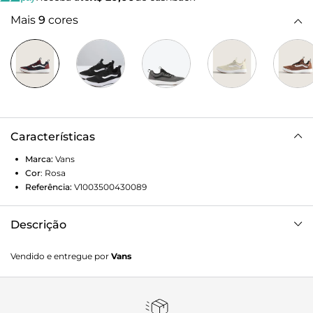
Mais
9
cores
Características
Marca:
Vans
Cor
:
Rosa
Referência:
V1003500430089
Descrição
O UltraRange Rapidweld foi adicionado à família Vans para
Vendido e entregue por
Vans
atender a necessidade dos atletas de alto nível: um tênis
versátil que ao mesmo tempo proporcionasse conforto em
longas viagens ao redor do mundo. O modelo apresenta
um composto de entressola UltraCush atualizado,