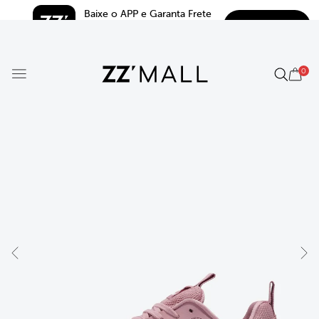
Baixe o APP e Garanta Frete 
BAIXAR
Grátis*
5.0
0