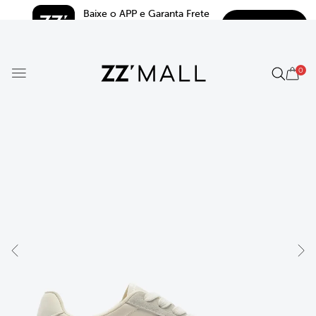
Baixe o APP e Garanta Frete 
BAIXAR
Grátis*
5.0
0