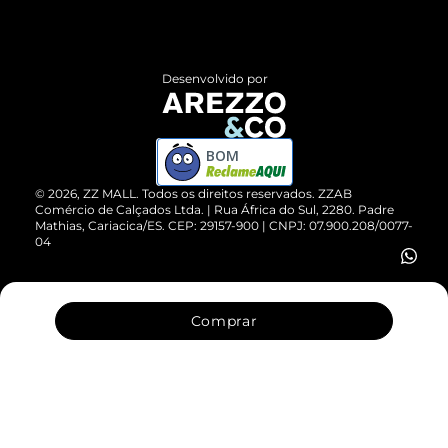
Termos de Uso
Central de Atendimento
Políticas de Privacidade
Entrega
ZZ Influ
Desenvolvido por
Devolução do Produto
ZZ MALL é confiável
Compre pelo WhatsApp
ZZPay
BOM
Cartão Presente
©
2026
, ZZ MALL. Todos os direitos reservados.
ZZAB
Comércio de Calçados Ltda. | Rua África do Sul, 2280. Padre
Mathias, Cariacica/ES. CEP: 29157-900 | CNPJ: 07.900.208/0077-
Vendas Corporativas
04
Comprar