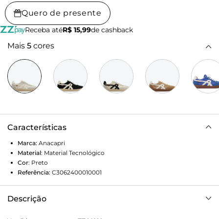
Quero de presente
Receba até
R$ 15,99
de cashback
Mais
5
cores
Características
Marca:
Anacapri
Material
:
Material Tecnológico
Cor
:
Preto
Referência:
C3062400010001
Descrição
Tênis Tec Samba Cinza