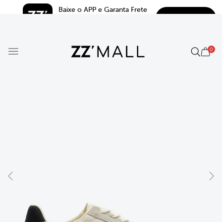
Baixe o APP e Garanta Frete 
BAIXAR
Grátis*
5.0
0