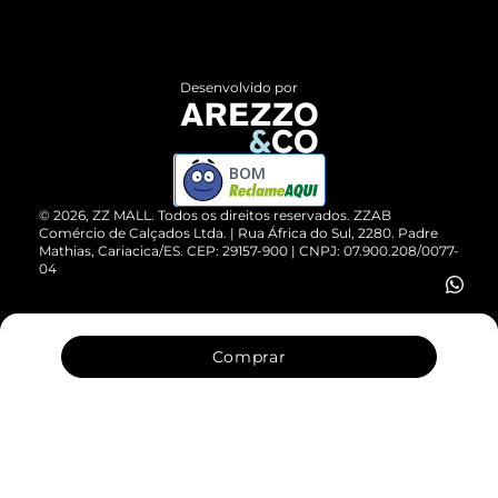
Termos de Uso
Central de Atendimento
Políticas de Privacidade
Entrega
ZZ Influ
Desenvolvido por
Devolução do Produto
ZZ MALL é confiável
Compre pelo WhatsApp
ZZPay
BOM
Cartão Presente
©
2026
, ZZ MALL. Todos os direitos reservados.
ZZAB
Comércio de Calçados Ltda. | Rua África do Sul, 2280. Padre
Mathias, Cariacica/ES. CEP: 29157-900 | CNPJ: 07.900.208/0077-
Vendas Corporativas
04
Comprar