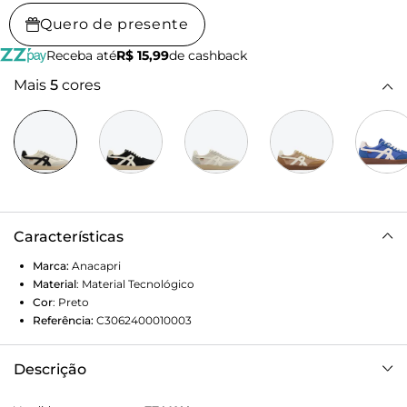
Quero de presente
Receba até
R$ 15,99
de cashback
Mais
5
cores
Características
Marca:
Anacapri
Material
:
Material Tecnológico
Cor
:
Preto
Referência:
C3062400010003
Descrição
Tênis Tec Samba Branco e Preto