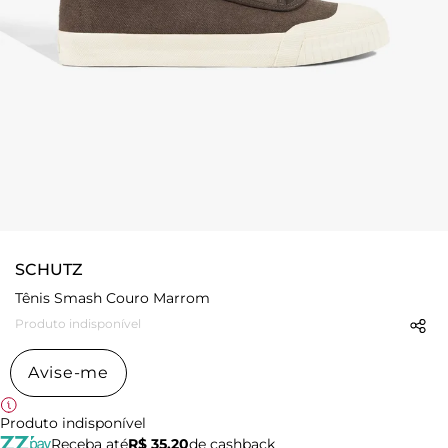
SCHUTZ
Tênis Smash Couro Marrom
Produto indisponível
Avise-me
Produto indisponível
Receba até
R$ 35,20
de cashback