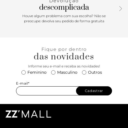
Devolução
descomplicada
Houve algum problema com sua escolha? Não se
preocupe: devolva seu pedido de forma gratuita
Fique por dentro
das novidades
Informe seu e-mail e receba as novidades!
Feminino
Masculino
Outros
E-mail*
Cadastrar