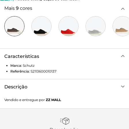
Mais
9
cores
Características
Marca:
Schutz
Referência:
S2113600010137
Descrição
Tênis casual low-top em ráfia/palha trançada em cor preta.
Vendido e entregue por
ZZ MALL
O design slip-on (de calce fácil, sem cadarço) une a
tendência artesanal com a praticidade. Possui biqueira e
solado em borracha off-white, proporcionando um look
elegante e confortável para o dia a dia.