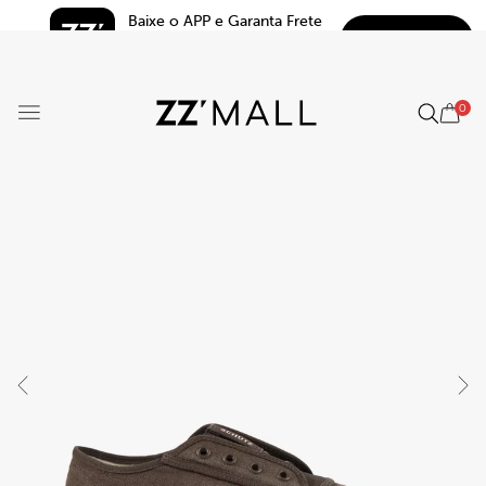
Baixe o APP e Garanta Frete 
BAIXAR
Grátis*
5.0
0