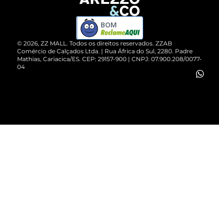
Devolução do Produto
ZZ MALL é confiável
Compre pelo WhatsApp
ZZPay
BOM
Cartão Presente
©
2026
, ZZ MALL. Todos os direitos reservados.
ZZAB
Comércio de Calçados Ltda. | Rua África do Sul, 2280. Padre
Mathias, Cariacica/ES. CEP: 29157-900 | CNPJ: 07.900.208/0077-
Vendas Corporativas
04