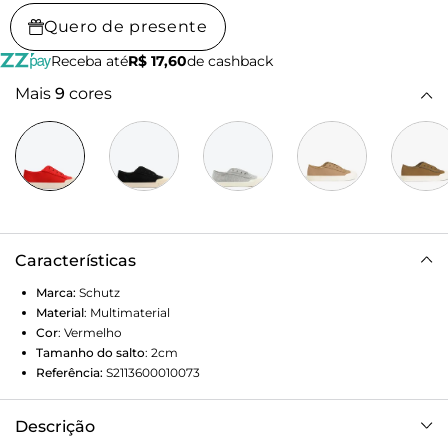
Quero de presente
Receba até
R$ 17,60
de cashback
Mais
9
cores
Características
Marca:
Schutz
Material
:
Multimaterial
Cor
:
Vermelho
Tamanho do salto
:
2cm
Referência:
S2113600010073
Descrição