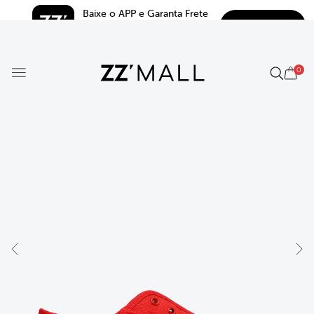
Baixe o APP e Garanta Frete 
BAIXAR
Grátis*
5.0
0