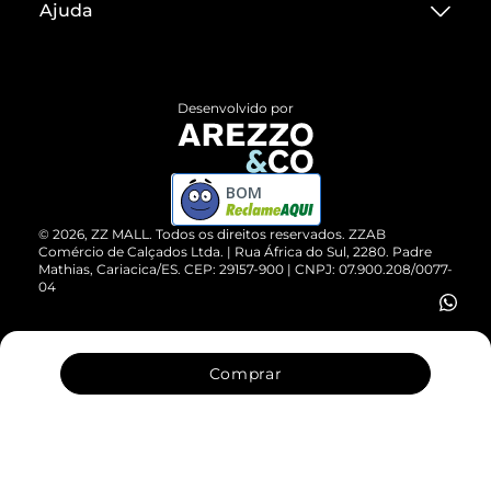
Ajuda
Termos de Uso
Central de Atendimento
Políticas de Privacidade
Entrega
ZZ Influ
Desenvolvido por
Devolução do Produto
ZZ MALL é confiável
Compre pelo WhatsApp
ZZPay
BOM
Cartão Presente
©
2026
, ZZ MALL. Todos os direitos reservados.
ZZAB
Comércio de Calçados Ltda. | Rua África do Sul, 2280. Padre
Mathias, Cariacica/ES. CEP: 29157-900 | CNPJ: 07.900.208/0077-
Vendas Corporativas
04
Comprar