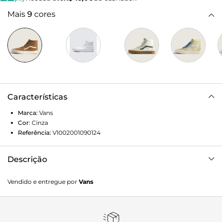
Mais
9
cores
Características
Marca:
Vans
Cor
:
Cinza
Referência:
V1002001090124
Descrição
Husa. 1978, indo mais alto O Sk8-Hi, inicialmente conhecido
Vendido e entregue por
Vans
como Style 38, evoluiu a partir dos clássicos da Vans para
atender às demandas do skate do final dos anos 70. Seu
design de cano alto adicionou proteção ao tornozelo para
manobras mais difíceis e terrenos verticais. Um elemento