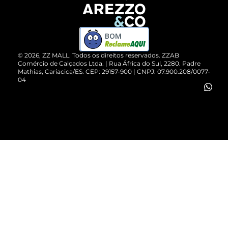
Devolução do Produto
ZZ MALL é confiável
Compre pelo WhatsApp
ZZPay
BOM
Cartão Presente
©
2026
, ZZ MALL. Todos os direitos reservados.
ZZAB
Comércio de Calçados Ltda. | Rua África do Sul, 2280. Padre
Mathias, Cariacica/ES. CEP: 29157-900 | CNPJ: 07.900.208/0077-
Vendas Corporativas
04