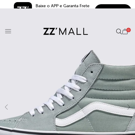
Baixe o APP e Garanta Frete 
BAIXAR
Grátis*
5.0
0