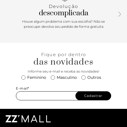
essencial do skate que se tornou um ícone cultural,
Devolução
combina estilo atemporal com desempenho confiável.
descomplicada
Houve algum problema com sua escolha? Não se
preocupe: devolva seu pedido de forma gratuita
Fique por dentro
das novidades
Informe seu e-mail e receba as novidades!
Feminino
Masculino
Outros
E-mail*
Cadastrar