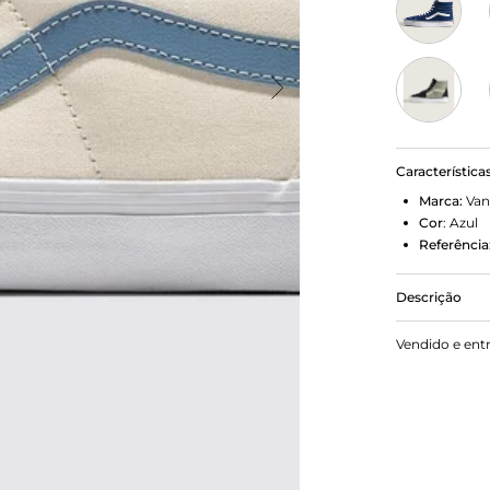
Característica
Marca:
Van
Cor
:
Azul
Referência
Descrição
Husa. 1978, 
Vendido e ent
como Style 3
atender às 
de cano alt
mais difícei
skate que se
atemporal c