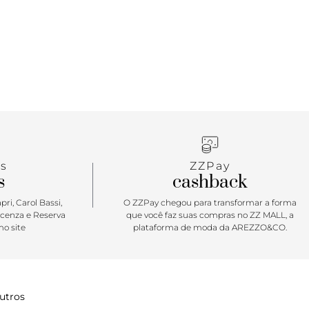
s
ZZPay
s
cashback
ri, Carol Bassi,
O ZZPay chegou para transformar a forma
icenza e Reserva
que você faz suas compras no ZZ MALL, a
o site
plataforma de moda da AREZZO&CO.
utros