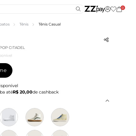
0
patos
Tênis
Tênis Casual
 POP CITADEL
ponível
-me
isponível
ba até
R$ 20,00
de cashback