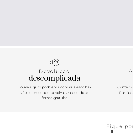
Devolução
A
descomplicada
Houve algum problema com sua escolha?
Conte co
Não se preocupe: devolva seu pedido de
Cartão d
forma gratuita
Fique po