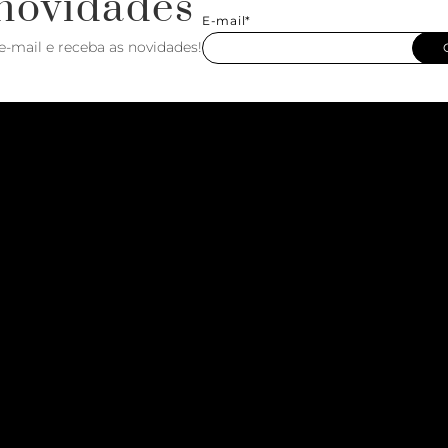
novidades
E-mail*
e-mail e receba as novidades!