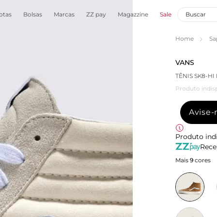
otas
Bolsas
Marcas
ZZ pay
Magazzine
Sale
Home
Sa
VANS
TÊNIS SK8-HI
Produto indis
Avise
Produto ind
Rece
Mais
9
cores