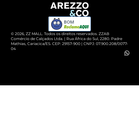
Devolução do Produto
ZZ MALL é confiável
Compre pelo WhatsApp
ZZPay
BOM
Cartão Presente
©
2026
, ZZ MALL. Todos os direitos reservados.
ZZAB
Comércio de Calçados Ltda. | Rua África do Sul, 2280. Padre
Mathias, Cariacica/ES. CEP: 29157-900 | CNPJ: 07.900.208/0077-
Vendas Corporativas
04