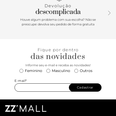
conforto e personalidade!
Devolução
descomplicada
Houve algum problema com sua escolha? Não se
preocupe: devolva seu pedido de forma gratuita
Fique por dentro
das novidades
Informe seu e-mail e receba as novidades!
Feminino
Masculino
Outros
E-mail*
Cadastrar