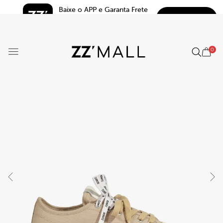
Baixe o APP e Garanta Frete 
BAIXAR
Grátis*
5.0
0