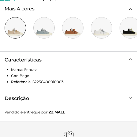
Mais
4
cores
Características
Marca:
Schutz
Cor
:
Bege
Referência:
S2256400010003
Descrição
Feito em lona com bico redondo em destaque, esse tênis
Vendido e entregue por
ZZ MALL
bege traz um design casual e estiloso. O detalhe do
cadarço com logo Schutz adiciona um toque moderno e
trendy, deixando esse modelo ainda mais cool. Perfeito
para compor looks descomplicados no dia a dia, com