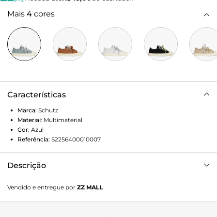
Mais
4
cores
Características
Marca:
Schutz
Material
:
Multimaterial
Cor
:
Azul
Referência:
S2256400010007
Descrição
Feito em lona com bico redondo em destaque, esse tênis
Vendido e entregue por
ZZ MALL
azul traz um design casual e estiloso. O detalhe do cadarço
com logo Schutz adiciona um toque moderno e trendy,
deixando esse modelo ainda mais cool. Perfeito para