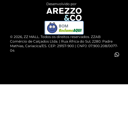
Entrega
ZZ Influ
Desenvolvido por
Devolução do Produto
ZZ MALL é confiável
Compre pelo WhatsApp
ZZPay
BOM
Cartão Presente
©
2026
, ZZ MALL. Todos os direitos reservados.
ZZAB
Comércio de Calçados Ltda. | Rua África do Sul, 2280. Padre
Mathias, Cariacica/ES. CEP: 29157-900 | CNPJ: 07.900.208/0077-
Vendas Corporativas
04