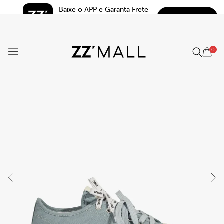
Baixe o APP e Garanta Frete 
BAIXAR
Grátis*
5.0
0