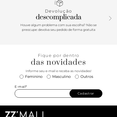
compor looks descomplicados no dia a dia, com conforto e
personalidade!
Devolução
descomplicada
Houve algum problema com sua escolha? Não se
preocupe: devolva seu pedido de forma gratuita
Fique por dentro
das novidades
Informe seu e-mail e receba as novidades!
Feminino
Masculino
Outros
E-mail*
Cadastrar