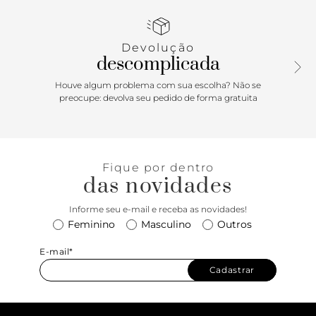
calcanhar, com acabamento em pesponto delicado nos
contornos. Traz atacadores bicolores e cabedal em tecido
de nylon e tela smash. O cabedal telado proporciona maior
Devolução
respirabilidade para o tênis. Com novo solado chunky
descomplicada
robusto e tecnológico branco com detalhes em marrom.
Traz puxadores em fita de gorgurão aplicados na lingueta e
Houve algum problema com sua escolha? Não se
na parte traseira, facilitando o calce. Tag marrom lateral
preocupe: devolva seu pedido de forma gratuita
com assinatura Anacapri. Porque Apostar: Protagonismo
streetwear aos seus pés: o shape robusto e imponente do
novo solado chunky chegou para dar um toque de ousadia
no visual. Feminino, descolado e tecnológico, o tênis Alexa
Fique por dentro
vem para o Verão’26 Anacapri com detalhes moderninhos
das novidades
por todo o cabedal, com tecnologias que proporcionam
respirabilidade, conforto e estabilidade no calce. Mood
Informe seu e-mail e receba as novidades!
sporty chic é tendência absoluta para curtir os dias
Feminino
Masculino
Outros
ensolarados da estação no maior estilo!
E-mail*
Cadastrar