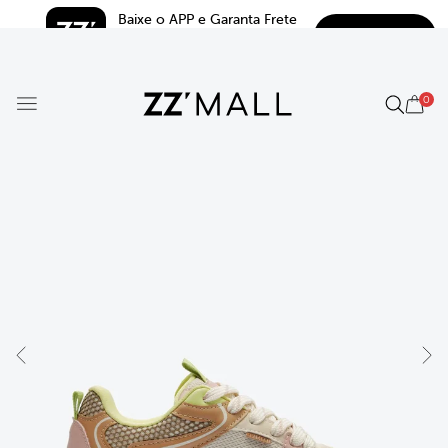
Baixe o APP e Garanta Frete 
BAIXAR
Grátis*
5.0
0