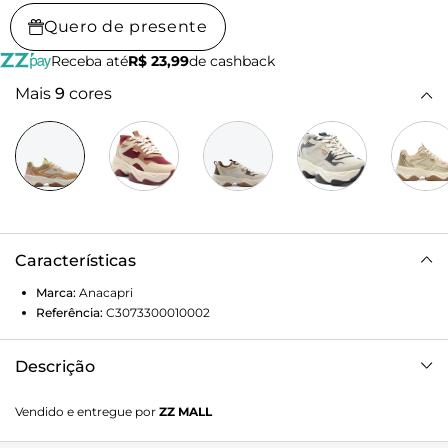
Quero de presente
Receba até
R$ 23,99
de cashback
Mais
9
cores
Características
Marca:
Anacapri
Referência:
C3073300010002
Descrição
Tênis chunky Alexa, em branco e verde. Com design de
Vendido e entregue por
ZZ MALL
recortes modernos, possui aplicação de peças em napa nos
tons de bege, rosa e verde na biqueira, lingueta, laterais e