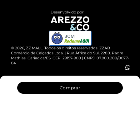
Políticas de Privacidade
Entrega
ZZ Influ
Desenvolvido por
Devolução do Produto
ZZ MALL é confiável
Compre pelo WhatsApp
ZZPay
BOM
Cartão Presente
©
2026
, ZZ MALL. Todos os direitos reservados.
ZZAB
Comércio de Calçados Ltda. | Rua África do Sul, 2280. Padre
Mathias, Cariacica/ES. CEP: 29157-900 | CNPJ: 07.900.208/0077-
Vendas Corporativas
04
Comprar