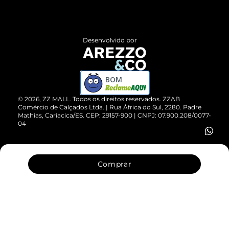
Termos de Uso
Central de Atendimento
Políticas de Privacidade
Entrega
ZZ Influ
Desenvolvido por
Devolução do Produto
ZZ MALL é confiável
Compre pelo WhatsApp
ZZPay
BOM
Cartão Presente
©
2026
, ZZ MALL. Todos os direitos reservados.
ZZAB
Comércio de Calçados Ltda. | Rua África do Sul, 2280. Padre
Mathias, Cariacica/ES. CEP: 29157-900 | CNPJ: 07.900.208/0077-
Vendas Corporativas
04
Comprar