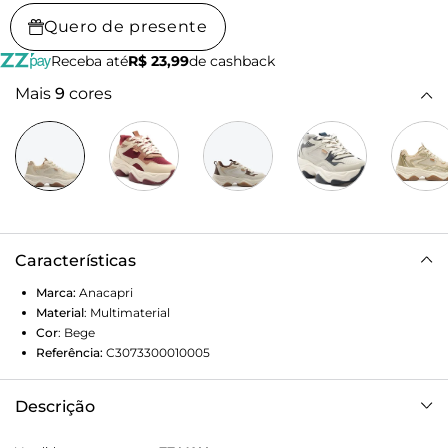
Quero de presente
Receba até
R$ 23,99
de cashback
Mais
9
cores
Características
Marca:
Anacapri
Material
:
Multimaterial
Cor
:
Bege
Referência:
C3073300010005
Descrição
Tênis chunky Alexa, em branco e bege. Com design de