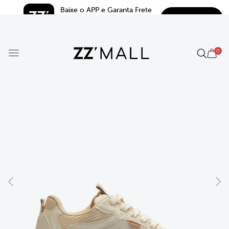
Baixe o APP e Garanta Frete 
BAIXAR
Grátis*
5.0
0