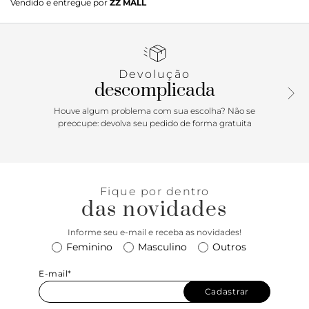
Vendido e entregue por
ZZ MALL
recortes modernos, possui aplicação de peças em napa nos
tons de bege na biqueira, lingueta, laterais e calcanhar, com
acabamento em pesponto delicado nos contornos. Traz
atacadores bicolores e cabedal em tecido de nylon e tela
smash. O cabedal telado proporciona maior respirabilidade
Devolução
para o tênis. Com novo solado chunky robusto e
descomplicada
tecnológico branco com detalhes em marrom. Traz
puxadores em fita de gorgurão aplicados na lingueta e na
Houve algum problema com sua escolha? Não se
parte traseira, facilitando o calce. Tag marrom lateral com
preocupe: devolva seu pedido de forma gratuita
assinatura Anacapri. Porque Apostar: Protagonismo
streetwear aos seus pés: o shape robusto e imponente do
novo solado chunky chegou para dar um toque de ousadia
no visual. Feminino, descolado e tecnológico, o tênis Alexa
Fique por dentro
vem para o Verão’26 Anacapri com detalhes moderninhos
das novidades
por todo o cabedal, com tecnologias que proporcionam
respirabilidade, conforto e estabilidade no calce. Mood
Informe seu e-mail e receba as novidades!
sporty chic é tendência absoluta para curtir os dias
Feminino
Masculino
Outros
ensolarados da estação no maior estilo!
E-mail*
Cadastrar