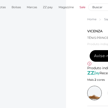
otas
Bolsas
Marcas
ZZ pay
Magazzine
Sale
Home
Sa
VICENZA
TÊNIS PRINC
Produto indis
Avise
Produto ind
Rece
Mais
2
cores