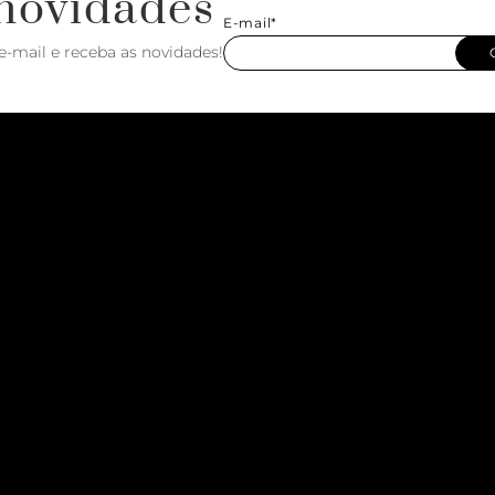
novidades
E-mail*
e-mail e receba as novidades!