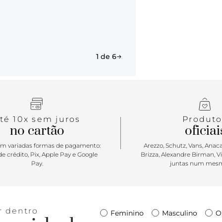
1 de 6
té 10x sem juros
Produto
no cartão
oficiai
m variadas formas de pagamento:
Arezzo, Schutz, Vans, Anacap
e crédito, Pix, Apple Pay e Google
Brizza, Alexandre Birman, V
Pay.
juntas num mesm
r dentro
Feminino
Masculino
O