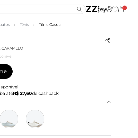
0
patos
Tênis
Tênis Casual
E CARAMELO
ponível
-me
isponível
ba até
R$ 27,60
de cashback