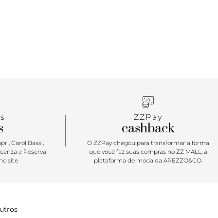
s
ZZPay
s
cashback
ri, Carol Bassi,
O ZZPay chegou para transformar a forma
icenza e Reserva
que você faz suas compras no ZZ MALL, a
o site
plataforma de moda da AREZZO&CO.
utros