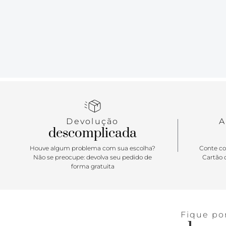
Devolução
A
descomplicada
Houve algum problema com sua escolha?
Conte co
Não se preocupe: devolva seu pedido de
Cartão d
forma gratuita
Fique po