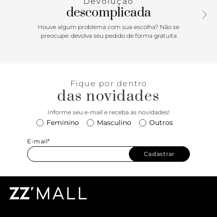
Devolução
estilo de forma autêntica e atual.
descomplicada
Houve algum problema com sua escolha? Não se
preocupe: devolva seu pedido de forma gratuita
Fique por dentro
das novidades
Informe seu e-mail e receba as novidades!
Feminino
Masculino
Outros
E-mail*
Cadastrar