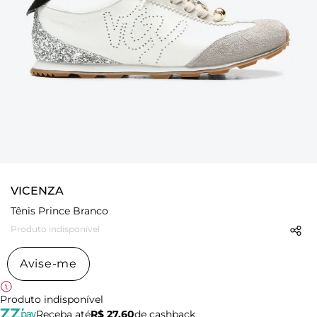
VICENZA
Tênis Prince Branco
Produto indisponível
Avise-me
Produto indisponível
Receba até
R$ 27,60
de cashback