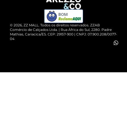
Devolução do Produto
ZZ MALL é confiável
Compre pelo WhatsApp
ZZPay
BOM
Cartão Presente
©
2026
, ZZ MALL. Todos os direitos reservados.
ZZAB
Comércio de Calçados Ltda. | Rua África do Sul, 2280. Padre
Mathias, Cariacica/ES. CEP: 29157-900 | CNPJ: 07.900.208/0077-
Vendas Corporativas
04