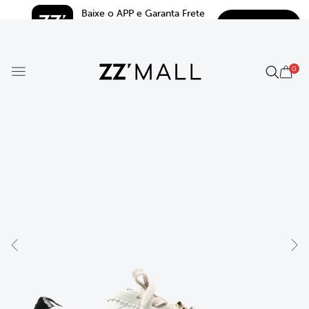
Baixe o APP e Garanta Frete 
BAIXAR
Grátis*
5.0
0