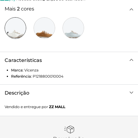
Mais
2
cores
Características
Marca:
Vicenza
Referência:
P1218800010004
Descrição
Tênis Prince branco. Feito em camurça, este modelo une
Vendido e entregue por
ZZ MALL
estilo e conforto em um design contemporâneo. O bico
arredondado e o acabamento sofisticado trazem um toque
urbano e descomplicado, ideal para composições
modernas. Versátil e cheio de personalidade, é a escolha
certa para quem busca um visual sporty-chic, elevando o