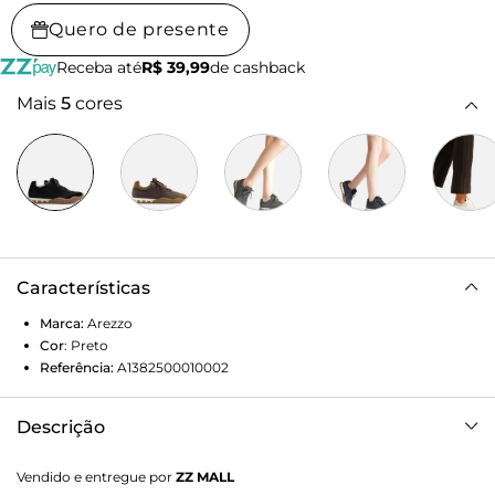
Quero de presente
Receba até
R$ 39,99
de cashback
Mais
5
cores
Características
Marca:
Arezzo
Cor
:
Preto
Referência:
A1382500010002
Descrição
Tênis feminino preto em couro, suede e nylon. O sapato
Vendido e entregue por
ZZ MALL
tem sola baixa, esportiva, emborrachada e bege, com