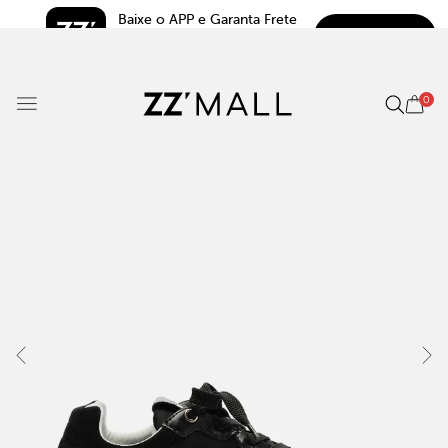
Baixe o APP e Garanta Frete 
BAIXAR
Grátis*
5.0
0