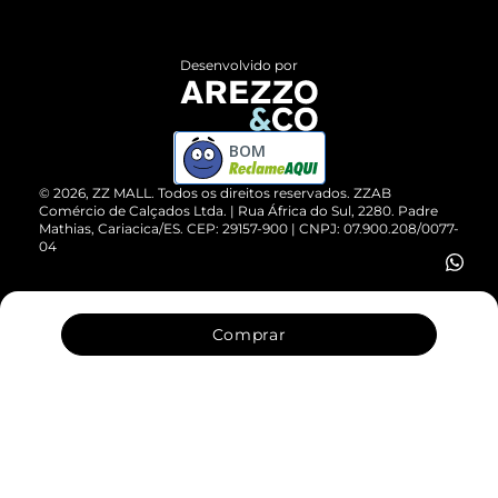
Central de Atendimento
Políticas de Privacidade
Entrega
ZZ Influ
Desenvolvido por
Devolução do Produto
ZZ MALL é confiável
Compre pelo WhatsApp
ZZPay
BOM
Cartão Presente
©
2026
, ZZ MALL. Todos os direitos reservados.
ZZAB
Comércio de Calçados Ltda. | Rua África do Sul, 2280. Padre
Mathias, Cariacica/ES. CEP: 29157-900 | CNPJ: 07.900.208/0077-
Vendas Corporativas
04
Comprar