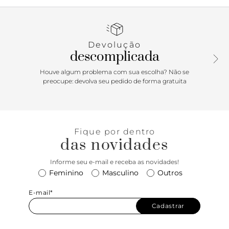
relevo riscado e irregular. Traz costuras pesponto por todo
o cabedal. Com formato arredondado na ponta, o tênis tem
fecho em cadarços pretos e tag do nome da marca na
língua.
Devolução
descomplicada
Houve algum problema com sua escolha? Não se
preocupe: devolva seu pedido de forma gratuita
Fique por dentro
das novidades
Informe seu e-mail e receba as novidades!
Feminino
Masculino
Outros
E-mail*
Cadastrar