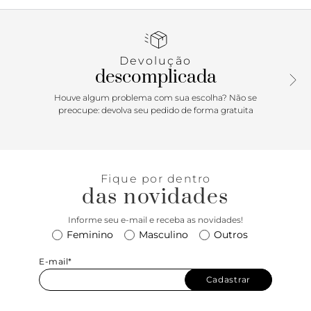
relevo riscado e irregular. Traz costuras pesponto por todo
o cabedal. Com formato arredondado na ponta, o tênis tem
fecho em cadarços brancos e tag do nome da marca na
língua.
Devolução
descomplicada
Houve algum problema com sua escolha? Não se
preocupe: devolva seu pedido de forma gratuita
Fique por dentro
das novidades
Informe seu e-mail e receba as novidades!
Feminino
Masculino
Outros
E-mail*
Cadastrar