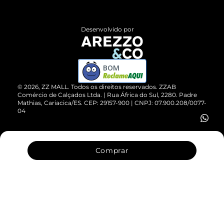
Central de Atendimento
Políticas de Privacidade
Entrega
ZZ Influ
Desenvolvido por
Devolução do Produto
ZZ MALL é confiável
Compre pelo WhatsApp
ZZPay
BOM
Cartão Presente
©
2026
, ZZ MALL. Todos os direitos reservados.
ZZAB
Comércio de Calçados Ltda. | Rua África do Sul, 2280. Padre
Mathias, Cariacica/ES. CEP: 29157-900 | CNPJ: 07.900.208/0077-
Vendas Corporativas
04
Comprar