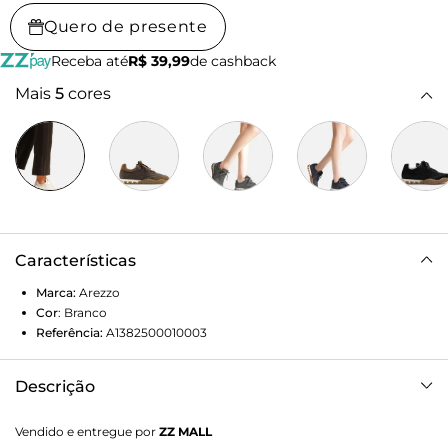
Quero de presente
Receba até
R$ 39,99
de cashback
Mais
5
cores
Características
Marca:
Arezzo
Cor
:
Branco
Referência:
A1382500010003
Descrição
Tênis feminino branco em couro, suede e nylon. O sapato
Vendido e entregue por
ZZ MALL
tem sola baixa, esportiva, emborrachada e bege, com