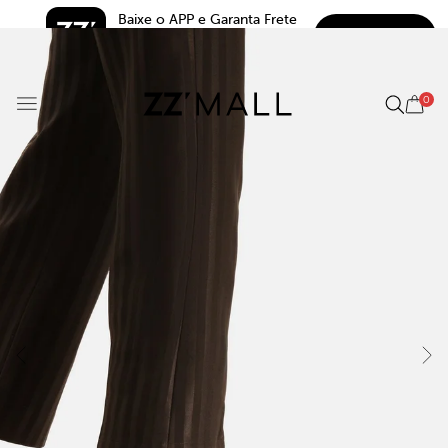
Baixe o APP e Garanta Frete 
BAIXAR
Grátis*
5.0
0