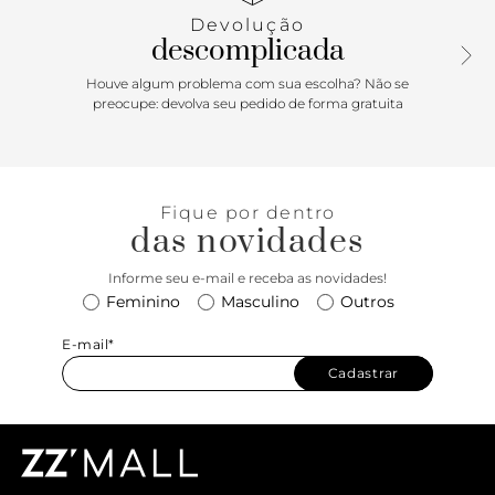
atacadores brancos, possui parte interna forrada. Com
Devolução
aplicação de peça recortada com design em “A” em napa
descomplicada
prata com textura animal print e tag lateral marrom
Anacapri.
Houve algum problema com sua escolha? Não se
preocupe: devolva seu pedido de forma gratuita
Porque Apostar: O tênis Ana é um verdadeiro clássico! De
calce easy & trendy, ele vem para a temporada de verão
repaginado em um design imponente: estilo chuteira, traz
recortes no cabedal, com um shape em tons que
Fique por dentro
combinam com looks despojados ou mais estruturados.
das novidades
Com nova construção na sola, ele é o modelinho mais cool,
descomplicando a rotina com estilo. Queridinho que
Informe seu e-mail e receba as novidades!
chama esse ícone?! <3
Feminino
Masculino
Outros
E-mail*
Cadastrar