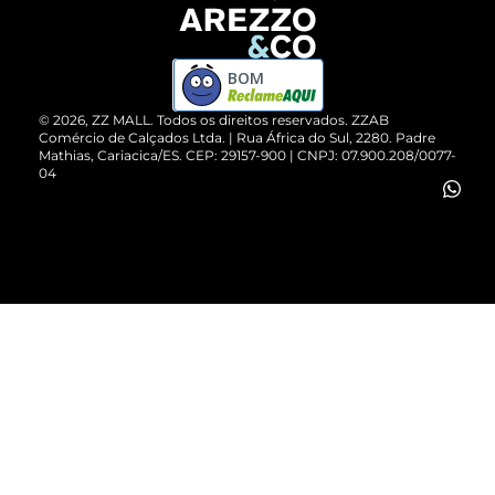
Devolução do Produto
ZZ MALL é confiável
Compre pelo WhatsApp
ZZPay
BOM
Cartão Presente
©
2026
, ZZ MALL. Todos os direitos reservados.
ZZAB
Comércio de Calçados Ltda. | Rua África do Sul, 2280. Padre
Mathias, Cariacica/ES. CEP: 29157-900 | CNPJ: 07.900.208/0077-
Vendas Corporativas
04