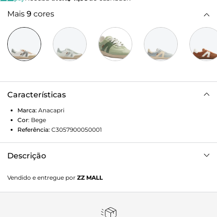
Mais
9
cores
Características
Marca:
Anacapri
Cor
:
Bege
Referência:
C3057900050001
Descrição
Tênis chuteira New Ana em prata e branco. De solado baixo
Vendido e entregue por
ZZ MALL
emborrachado nude vulcanizado, o modelo apresenta
design de costura pesponto nas laterais e contornos, com
recortes em peças em napa nude aplicadas na biqueira, azul
na parte traseira e rosa na lingueta. De amarrar, com