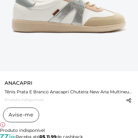
ANACAPRI
Tênis Prata E Branco Anacapri Chuteira New Ana Multineutro
Produto indisponível
Avise-me
Produto indisponível
Receba até
R$ 11,99
de cashback