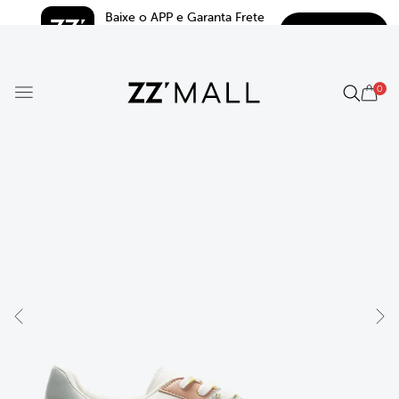
Baixe o APP e Garanta Frete 
BAIXAR
Grátis*
5.0
0