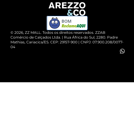
Devolução do Produto
ZZ MALL é confiável
Compre pelo WhatsApp
ZZPay
BOM
Cartão Presente
©
2026
, ZZ MALL. Todos os direitos reservados.
ZZAB
Comércio de Calçados Ltda. | Rua África do Sul, 2280. Padre
Mathias, Cariacica/ES. CEP: 29157-900 | CNPJ: 07.900.208/0077-
Vendas Corporativas
04