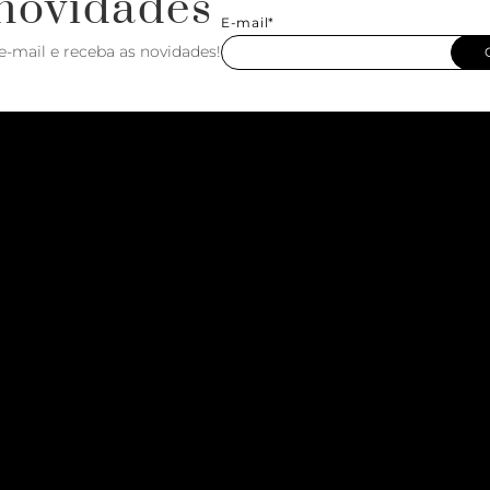
novidades
E-mail*
e-mail e receba as novidades!