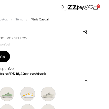
0
patos
Tênis
Tênis Casual
KOOL POP YELLOW
ponível
-me
isponível
ba até
R$ 18,40
de cashback