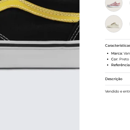
Característica
Marca:
Van
Cor
:
Preto
Referência
Descrição
Ícone SideSt
Vendido e ent
lançado em 
Sidestripe™
compartilha
tempo que a
durabilidade
tornou-se u
após década