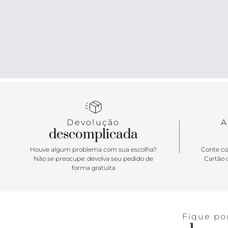
Devolução
A
descomplicada
Houve algum problema com sua escolha?
Conte co
Não se preocupe: devolva seu pedido de
Cartão d
forma gratuita
Fique po