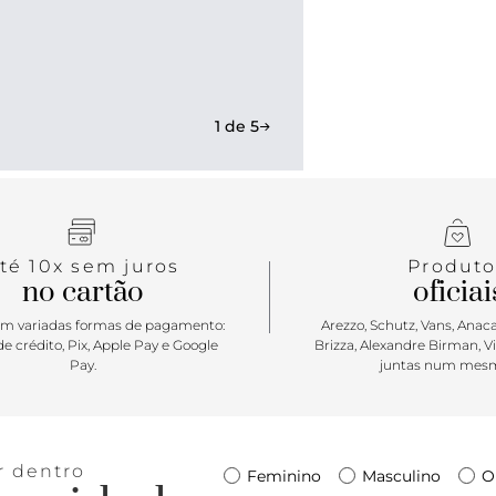
Vans, trans
versatilidad
reinventada
criativa.
1 de 5
té 10x sem juros
Produto
no cartão
oficiai
m variadas formas de pagamento:
Arezzo, Schutz, Vans, Anacap
e crédito, Pix, Apple Pay e Google
Brizza, Alexandre Birman, V
Pay.
juntas num mesm
r dentro
Feminino
Masculino
O