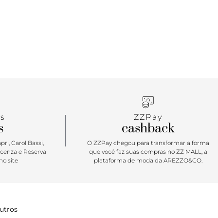
cendendo tendências com o seu design intemporal e
e. Agora, parte da Coleção Color Theory, foi
 em tons vibrantes para uma abordagem nova e
s
ZZPay
s
cashback
ri, Carol Bassi,
O ZZPay chegou para transformar a forma
icenza e Reserva
que você faz suas compras no ZZ MALL, a
o site
plataforma de moda da AREZZO&CO.
utros