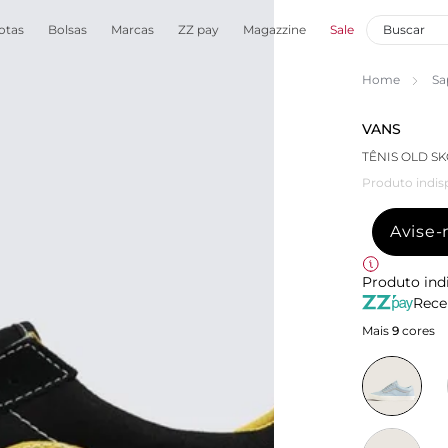
otas
Bolsas
Marcas
ZZ pay
Magazzine
Sale
Home
Sa
VANS
TÊNIS OLD S
Produto indis
Avise
Produto ind
Rece
Mais
9
cores