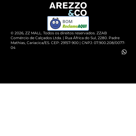
Devolução do Produto
ZZ MALL é confiável
Compre pelo WhatsApp
ZZPay
BOM
Cartão Presente
©
2026
, ZZ MALL. Todos os direitos reservados.
ZZAB
Comércio de Calçados Ltda. | Rua África do Sul, 2280. Padre
Mathias, Cariacica/ES. CEP: 29157-900 | CNPJ: 07.900.208/0077-
Vendas Corporativas
04