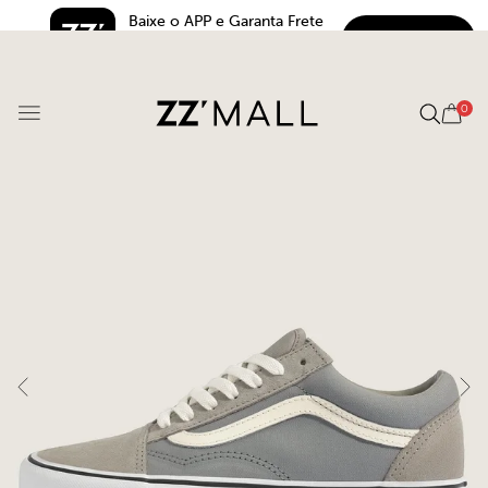
Baixe o APP e Garanta Frete 
BAIXAR
Grátis*
5.0
0