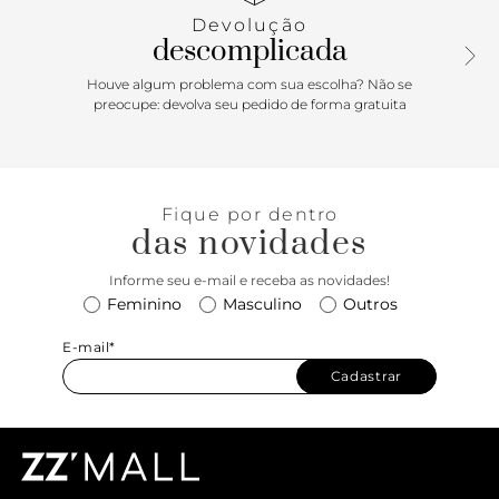
Devolução
descomplicada
Houve algum problema com sua escolha? Não se
preocupe: devolva seu pedido de forma gratuita
Fique por dentro
das novidades
Informe seu e-mail e receba as novidades!
Feminino
Masculino
Outros
E-mail*
Cadastrar