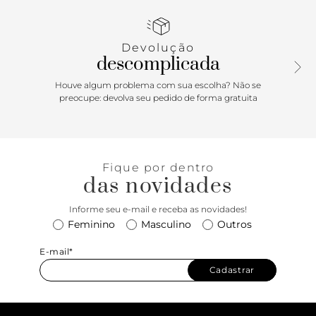
VANS. O modelo Tênis Old Skool 2-Tone Dusky Rose
combina couro com construção vulcanizada e acabamento
Woven que adiciona textura. A estrutura oferece conforto
Devolução
acolchoado, suporte estável e sola vulcanizada flexível,
descomplicada
mantendo a atitude descontraída e atemporal da marca.
Houve algum problema com sua escolha? Não se
preocupe: devolva seu pedido de forma gratuita
Fique por dentro
das novidades
Informe seu e-mail e receba as novidades!
Feminino
Masculino
Outros
E-mail*
Cadastrar