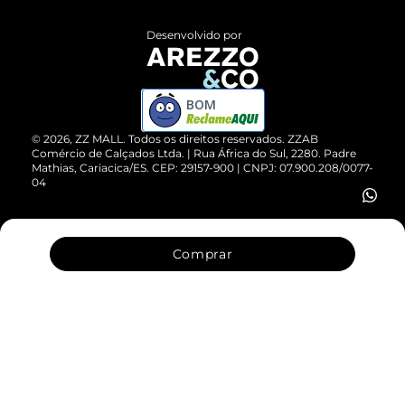
Políticas de Privacidade
Entrega
ZZ Influ
Desenvolvido por
Devolução do Produto
ZZ MALL é confiável
Compre pelo WhatsApp
ZZPay
BOM
Cartão Presente
©
2026
, ZZ MALL. Todos os direitos reservados.
ZZAB
Comércio de Calçados Ltda. | Rua África do Sul, 2280. Padre
Mathias, Cariacica/ES. CEP: 29157-900 | CNPJ: 07.900.208/0077-
Vendas Corporativas
04
Comprar