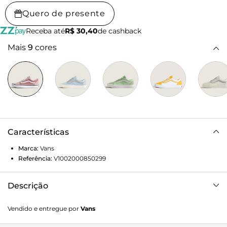
Quero de presente
Receba até
R$ 30,40
de cashback
Mais
9
cores
Características
Marca:
Vans
Referência:
V1002000850299
Descrição
Em 1977 o Tênis Old Skool 2-Tone Dusky Rose foi lançado
Vendido e entregue por
Vans
como o primeiro tênis a trazer a icônica sidestripe, um
rabisco de Paul Van Doren que virou marca registrada da