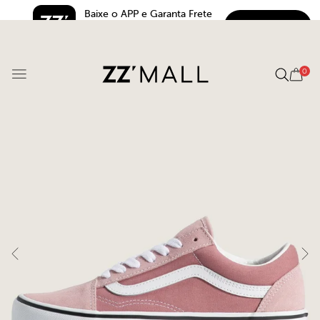
Baixe o APP e Garanta Frete 
BAIXAR
Grátis*
5.0
0