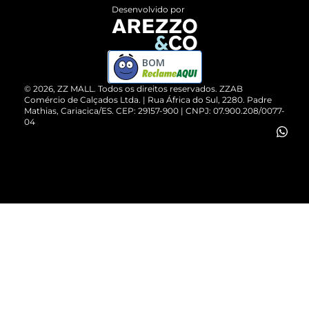
Entrega
ZZ Influ
Desenvolvido por
Devolução do Produto
ZZ MALL é confiável
Compre pelo WhatsApp
ZZPay
BOM
Cartão Presente
©
2026
, ZZ MALL. Todos os direitos reservados.
ZZAB
Comércio de Calçados Ltda. | Rua África do Sul, 2280. Padre
Mathias, Cariacica/ES. CEP: 29157-900 | CNPJ: 07.900.208/0077-
Vendas Corporativas
04