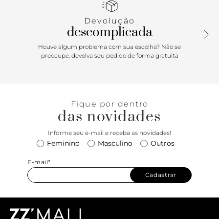
Devolução
descomplicada
Houve algum problema com sua escolha? Não se
preocupe: devolva seu pedido de forma gratuita
Fique por dentro
das novidades
Informe seu e-mail e receba as novidades!
Feminino
Masculino
Outros
E-mail*
Cadastrar