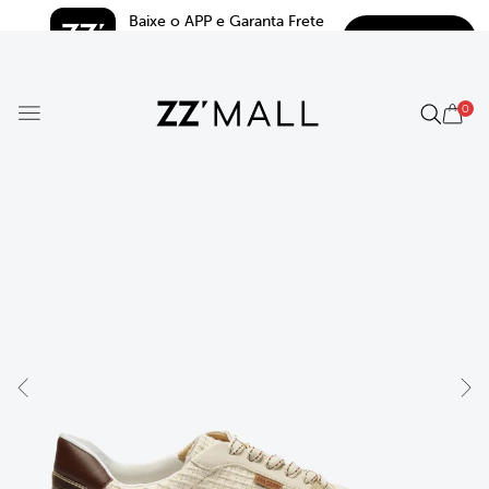
Baixe o APP e Garanta Frete 
BAIXAR
Grátis*
5.0
0