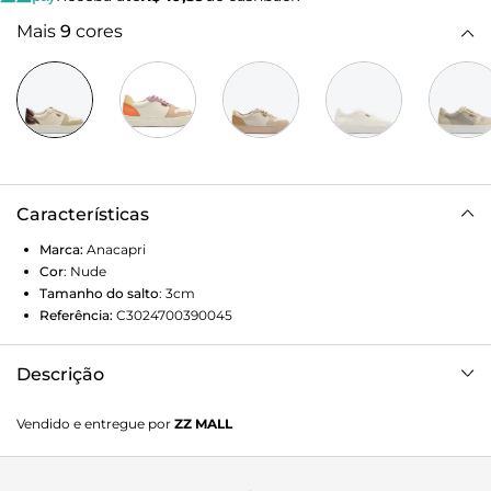
Mais
9
cores
Características
Marca:
Anacapri
Cor
:
Nude
Tamanho do salto
:
3cm
Referência:
C3024700390045
Descrição
Tênis Multineutro Texturizado
Vendido e entregue por
ZZ MALL