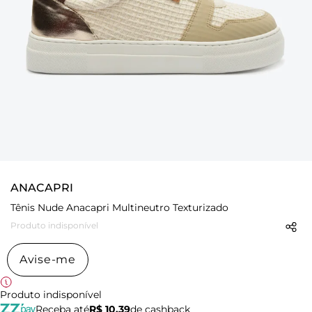
ANACAPRI
Tênis Nude Anacapri Multineutro Texturizado
Produto indisponível
Avise-me
Produto indisponível
Receba até
R$ 10,39
de cashback