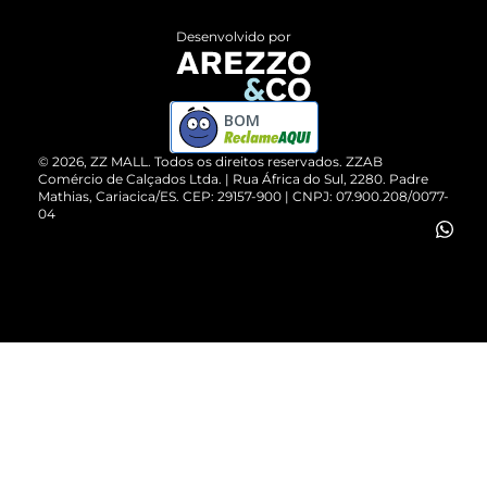
Entrega
ZZ Influ
Desenvolvido por
Devolução do Produto
ZZ MALL é confiável
Compre pelo WhatsApp
ZZPay
BOM
Cartão Presente
©
2026
, ZZ MALL. Todos os direitos reservados.
ZZAB
Comércio de Calçados Ltda. | Rua África do Sul, 2280. Padre
Mathias, Cariacica/ES. CEP: 29157-900 | CNPJ: 07.900.208/0077-
Vendas Corporativas
04