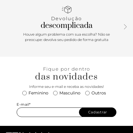
prateado aplicado nas laterais e biqueira. Com atacadores
preto e tag marrom lateral com assinatura Anacapri.
Devolução
Porque Apostar:Com inspiração na noite agitada das
descomplicada
grandes cidades do norte ao sul do Brasil, o tênis de
amarração Anacapri é perfeito para arrematar aquele
Houve algum problema com sua escolha? Não se
lookinho bem urbano e estiloso. Confortável e cheio de
preocupe: devolva seu pedido de forma gratuita
personalidade, esse modelo conta com um solado flatform
moderninho e irresistível. Detalhe para o toque glam com
o brilho prateado no cabedal. Sim ou com certeza que ele
vai ser a estrela de todas as suas produções? Feita para
Fique por dentro
brilhar, always! ?
das novidades
Informe seu e-mail e receba as novidades!
Feminino
Masculino
Outros
E-mail*
Cadastrar