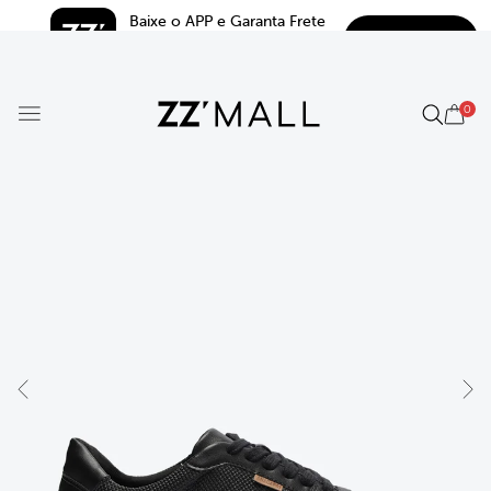
Baixe o APP e Garanta Frete 
BAIXAR
Grátis*
5.0
0