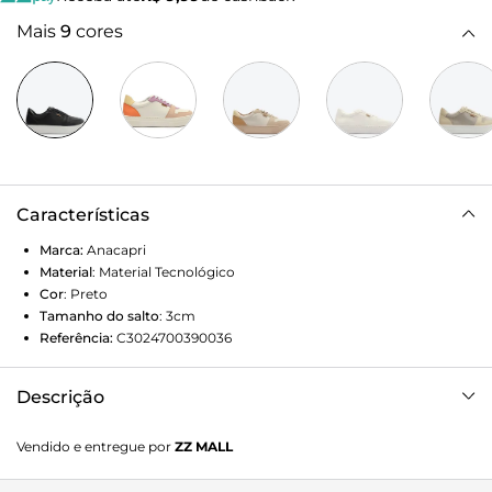
Mais
9
cores
Características
Marca:
Anacapri
Material
:
Material Tecnológico
Cor
:
Preto
Tamanho do salto
:
3cm
Referência:
C3024700390036
Descrição
Tênis Anacapri preto. O modelo de solado flatform possui
Vendido e entregue por
ZZ MALL
detalhe em design de recortes na biqueira, orelhas e no
calcanhar. Traz aplicação de tecido em lona com brilho