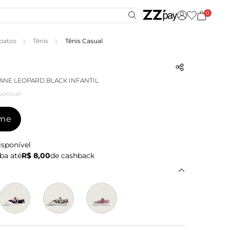
0
patos
Tênis
Tênis Casual
JANE LEOPARD BLACK INFANTIL
ponível
-me
isponível
ba até
R$ 8,00
de cashback