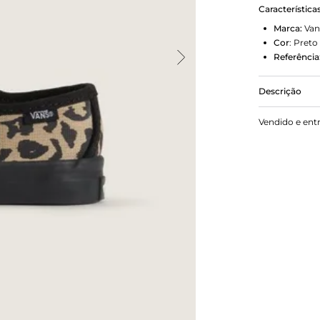
Característica
Marca:
Van
Cor
:
Preto
Referência
Descrição
Explorando a
Vendido e ent
feminilidade
essa silhue
fivela e tir
contrastante
Jane oferece
para pratic