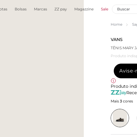
otas
Bolsas
Marcas
ZZ pay
Magazzine
Sale
Home
Sa
VANS
TÊNIS MARY 
Produto indis
Avise
Produto ind
Rece
Mais
3
cores