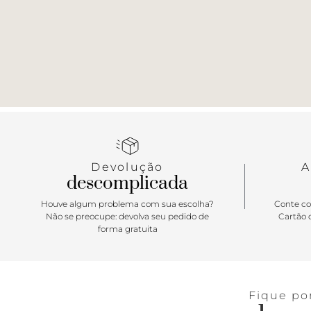
Devolução
A
descomplicada
Houve algum problema com sua escolha?
Conte co
Não se preocupe: devolva seu pedido de
Cartão d
forma gratuita
Fique po