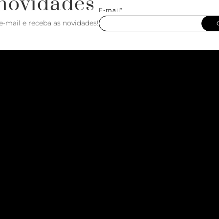
novidades
E-mail*
e-mail e receba as novidades!