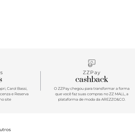
s
ZZPay
s
cashback
ri, Carol Bassi,
O ZZPay chegou para transformar a forma
icenza e Reserva
que você faz suas compras no ZZ MALL, a
o site
plataforma de moda da AREZZO&CO.
utros