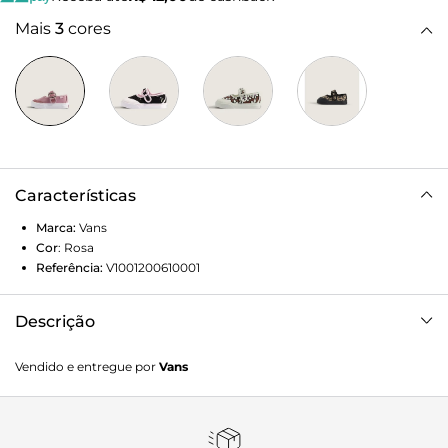
Mais
3
cores
Características
Marca:
Vans
Cor
:
Rosa
Referência:
V1001200610001
Descrição
Explorando a nostalgia retrô e uma interpretação lúdica da
Vendido e entregue por
Vans
feminilidade, o Tênis Mary Jane Glitter Pink Dazzled Dawn
Infantil eleva essa silhueta atemporal a um novo patamar.
Combinando uma fivela e tira simples com biqueira de
borracha, costuras contrastantes e o solado waffle de