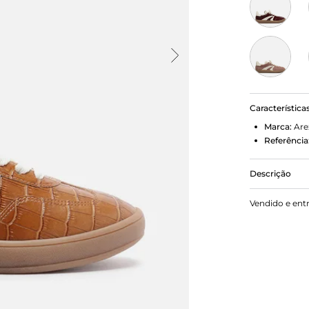
Característica
Marca:
Are
Referência
Descrição
Tênis marro
Vendido e ent
amarração t
com recorte
laterais. C
cadarços br
texturizada.