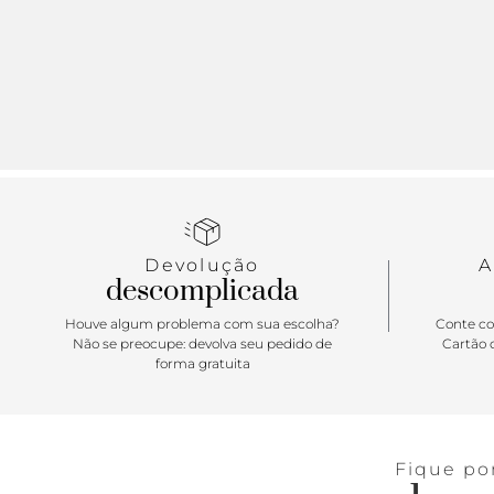
Devolução
A
descomplicada
Houve algum problema com sua escolha?
Conte co
Não se preocupe: devolva seu pedido de
Cartão d
forma gratuita
Fique po