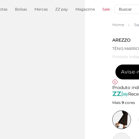
otas
Bolsas
Marcas
ZZ pay
Magazzine
Sale
Home
Sa
AREZZO
TÊNIS MARR
Produto indis
Avise
Produto ind
Rece
Mais
9
cores