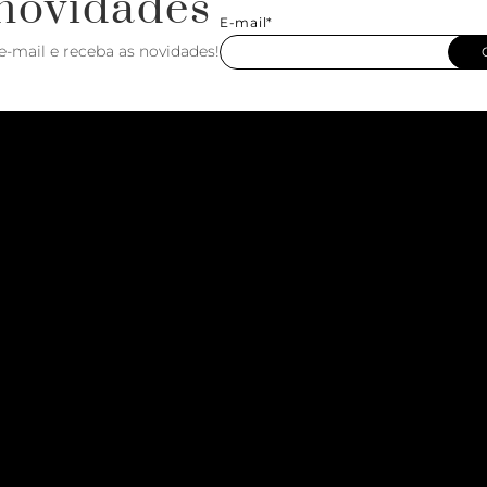
novidades
E-mail*
e-mail e receba as novidades!