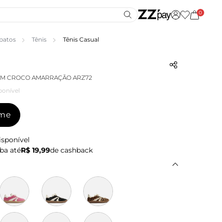
0
patos
Tênis
Tênis Casual
OM CROCO AMARRAÇÃO ARZ72
ponível
-me
isponível
ba até
R$ 19,99
de cashback