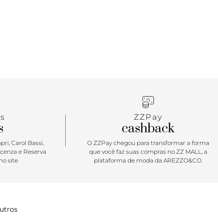
s
ZZPay
s
cashback
ri, Carol Bassi,
O ZZPay chegou para transformar a forma
icenza e Reserva
que você faz suas compras no ZZ MALL, a
o site
plataforma de moda da AREZZO&CO.
utros