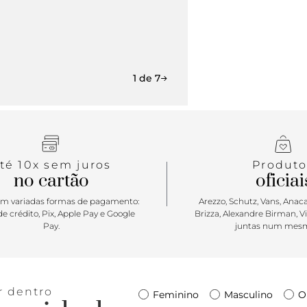
1 de 7
té 10x sem juros
Produto
no cartão
oficiai
m variadas formas de pagamento:
Arezzo, Schutz, Vans, Anacap
e crédito, Pix, Apple Pay e Google
Brizza, Alexandre Birman, V
Pay.
juntas num mesm
r dentro
Feminino
Masculino
O