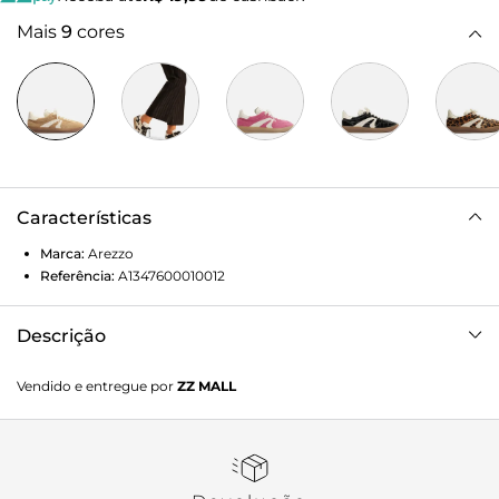
Mais
9
cores
Características
Marca:
Arezzo
Referência:
A1347600010012
Descrição
Tênis marrom em camurça. O tênis de amarração tem
Vendido e entregue por
ZZ MALL
solado baixo emborrachado bege. Traz cabedal com
recortes e aplicações em couro branco no calcanhar e nas
laterais. Com formato arredondado na ponta, tem fecho
em cadarços brancos e tag do nome da marca na língua,
que é texturizada.