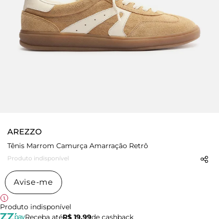
AREZZO
Tênis Marrom Camurça Amarração Retrô
Produto indisponível
Avise-me
Produto indisponível
Receba até
R$ 19,99
de cashback