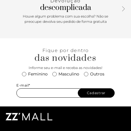
Devolução
descomplicada
Houve algum problema com sua escolha? Não se
preocupe: devolva seu pedido de forma gratuita
Fique por dentro
das novidades
Informe seu e-mail e receba as novidades!
Feminino
Masculino
Outros
E-mail*
Cadastrar