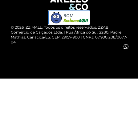
Devolução do Produto
ZZ MALL é confiável
Compre pelo WhatsApp
ZZPay
BOM
Cartão Presente
©
2026
, ZZ MALL. Todos os direitos reservados.
ZZAB
Comércio de Calçados Ltda. | Rua África do Sul, 2280. Padre
Mathias, Cariacica/ES. CEP: 29157-900 | CNPJ: 07.900.208/0077-
Vendas Corporativas
04