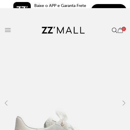
Baixe o APP e Garanta Frete 
BAIXAR
Grátis*
5.0
0