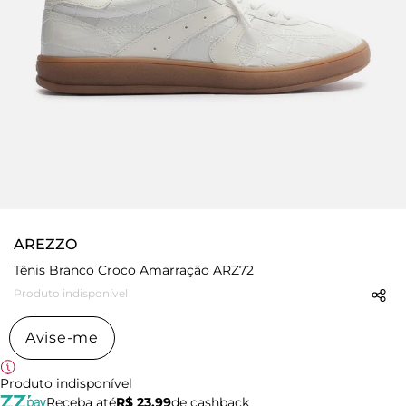
AREZZO
Tênis Branco Croco Amarração ARZ72
Produto indisponível
Avise-me
Produto indisponível
Receba até
R$ 23,99
de cashback