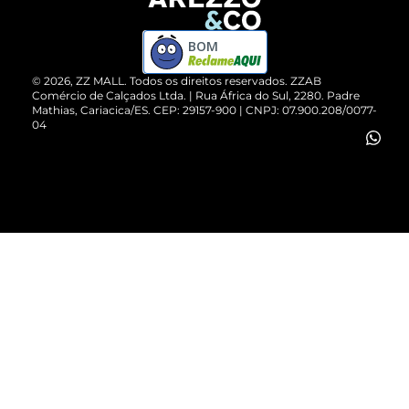
Devolução do Produto
ZZ MALL é confiável
Compre pelo WhatsApp
ZZPay
BOM
Cartão Presente
©
2026
, ZZ MALL. Todos os direitos reservados.
ZZAB
Comércio de Calçados Ltda. | Rua África do Sul, 2280. Padre
Mathias, Cariacica/ES. CEP: 29157-900 | CNPJ: 07.900.208/0077-
Vendas Corporativas
04