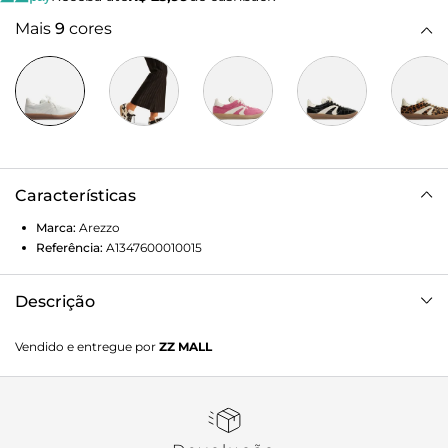
Mais
9
cores
Características
Marca:
Arezzo
Referência:
A1347600010015
Descrição
Tênis branco feminino com textura croco. O tênis de
Vendido e entregue por
ZZ MALL
amarração tem solado baixo emborrachado bege. Traz
cabedal com recortes e aplicações em couro branco no
calcanhar e nas laterais. Com formato arredondado na
ponta, tem fecho em cadarços brancos e tag do nome da
marca na língua, que é texturizada.