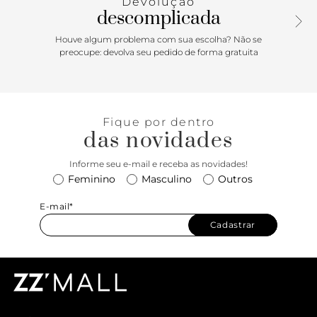
Devolução
descomplicada
Houve algum problema com sua escolha? Não se
preocupe: devolva seu pedido de forma gratuita
Fique por dentro
das novidades
Informe seu e-mail e receba as novidades!
Feminino
Masculino
Outros
E-mail*
Cadastrar