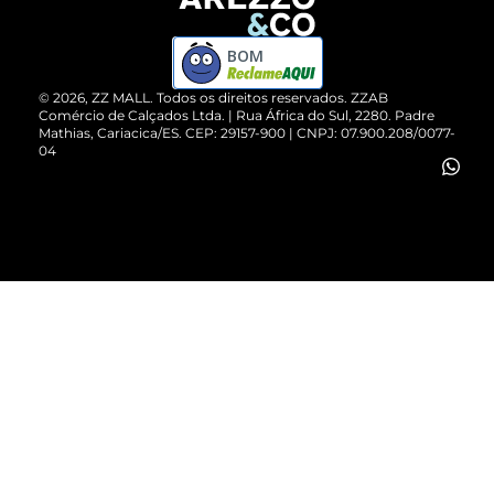
Devolução do Produto
ZZ MALL é confiável
Compre pelo WhatsApp
ZZPay
BOM
Cartão Presente
©
2026
, ZZ MALL. Todos os direitos reservados.
ZZAB
Comércio de Calçados Ltda. | Rua África do Sul, 2280. Padre
Mathias, Cariacica/ES. CEP: 29157-900 | CNPJ: 07.900.208/0077-
Vendas Corporativas
04