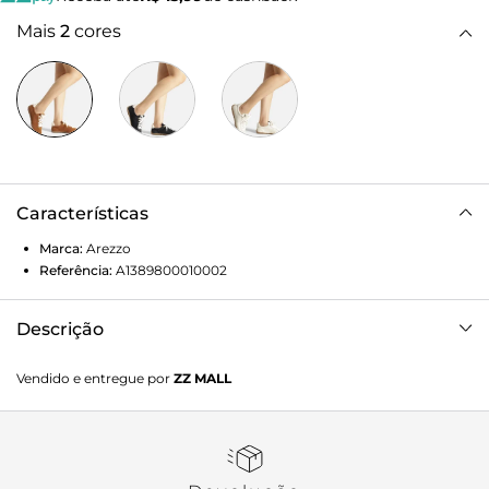
Mais
2
cores
Características
Marca:
Arezzo
Referência:
A1389800010002
Descrição
Tênis feminino marrom acamurçado. O sapato tem sola
Vendido e entregue por
ZZ MALL
baixa emborrachada, bege e com mini travas. Traz costuras
na lateral e aplicação em couro branco no calcanhar. Com
formato arredondado na ponta, o tênis tem fecho em
cadarços brancos e tag do nome da marca na língua.