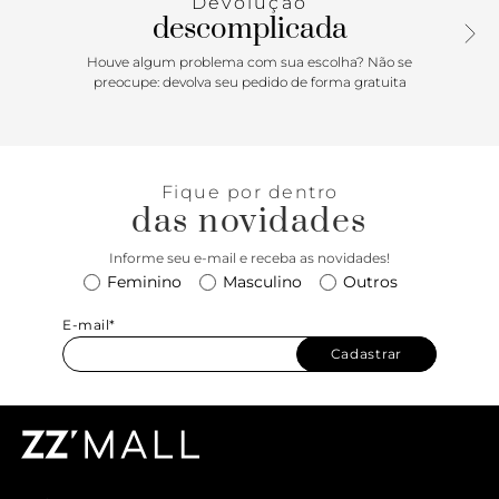
Devolução
descomplicada
Houve algum problema com sua escolha? Não se
preocupe: devolva seu pedido de forma gratuita
Fique por dentro
das novidades
Informe seu e-mail e receba as novidades!
Feminino
Masculino
Outros
E-mail*
Cadastrar