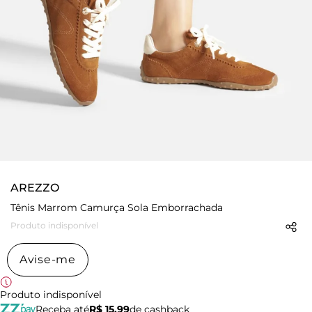
AREZZO
Tênis Marrom Camurça Sola Emborrachada
Produto indisponível
Avise-me
Produto indisponível
Receba até
R$ 15,99
de cashback