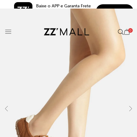
Baixe o APP e Garanta Frete 
BAIXAR
Grátis*
5.0
0