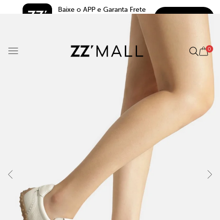
Baixe o APP e Garanta Frete 
BAIXAR
Grátis*
5.0
0