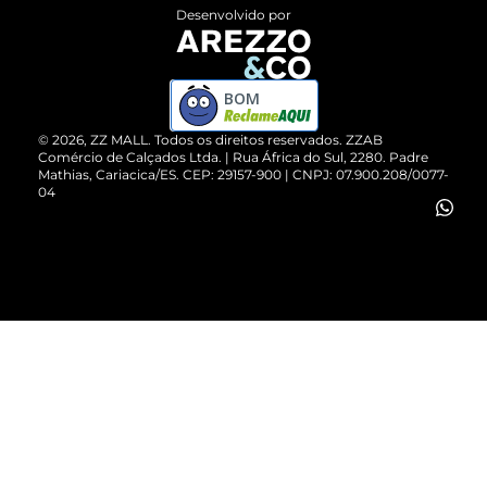
Entrega
ZZ Influ
Desenvolvido por
Devolução do Produto
ZZ MALL é confiável
Compre pelo WhatsApp
ZZPay
BOM
Cartão Presente
©
2026
, ZZ MALL. Todos os direitos reservados.
ZZAB
Comércio de Calçados Ltda. | Rua África do Sul, 2280. Padre
Mathias, Cariacica/ES. CEP: 29157-900 | CNPJ: 07.900.208/0077-
Vendas Corporativas
04