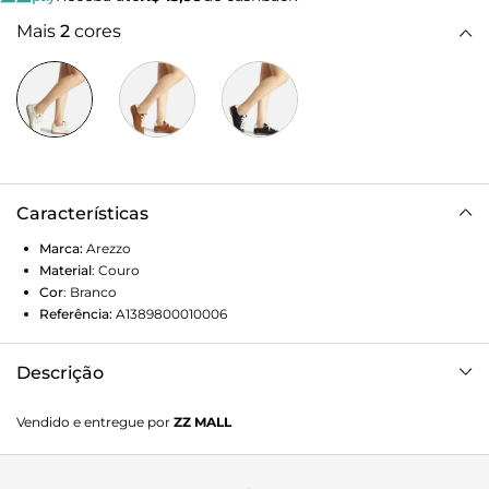
Mais
2
cores
Características
Marca:
Arezzo
Material
:
Couro
Cor
:
Branco
Referência:
A1389800010006
Descrição
Tênis feminino branco de couro. O sapato tem sola baixa
Vendido e entregue por
ZZ MALL
emborrachada, bege e com mini travas. Traz costuras na
lateral e aplicações. Com formato arredondado na ponta, o
tênis tem fecho em cadarços brancos e tag do nome da