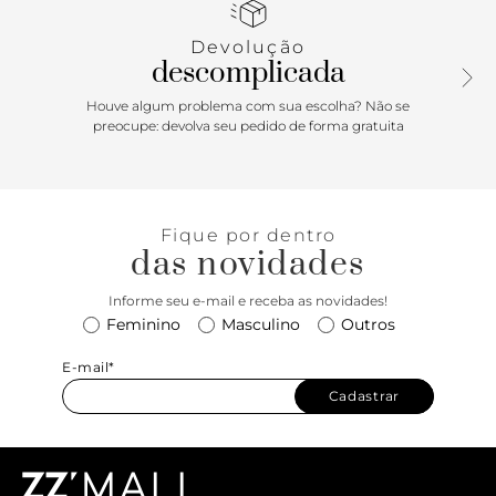
marca na língua.
Devolução
descomplicada
Houve algum problema com sua escolha? Não se
preocupe: devolva seu pedido de forma gratuita
Fique por dentro
das novidades
Informe seu e-mail e receba as novidades!
Feminino
Masculino
Outros
E-mail*
Cadastrar