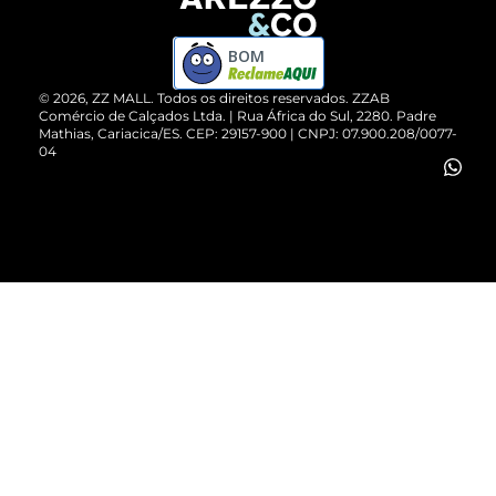
Devolução do Produto
ZZ MALL é confiável
Compre pelo WhatsApp
ZZPay
BOM
Cartão Presente
©
2026
, ZZ MALL. Todos os direitos reservados.
ZZAB
Comércio de Calçados Ltda. | Rua África do Sul, 2280. Padre
Mathias, Cariacica/ES. CEP: 29157-900 | CNPJ: 07.900.208/0077-
Vendas Corporativas
04