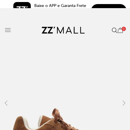
Baixe o APP e Garanta Frete 
BAIXAR
Grátis*
5.0
0