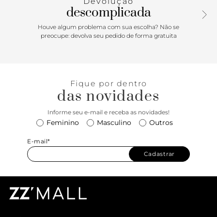
Devolução
descomplicada
Houve algum problema com sua escolha? Não se
preocupe: devolva seu pedido de forma gratuita
Fique por dentro
das novidades
Informe seu e-mail e receba as novidades!
Feminino
Masculino
Outros
E-mail*
Cadastrar