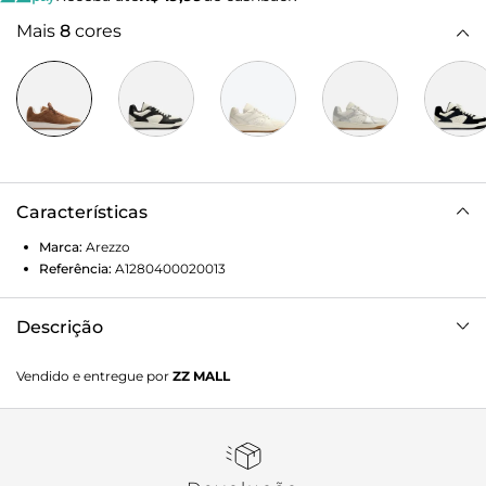
Mais
8
cores
Características
Marca:
Arezzo
Referência:
A1280400020013
Descrição
Tênis marrom em camurça. O tênis de amarração tem
Vendido e entregue por
ZZ MALL
solado baixo emborrachado branco com base marrom. Traz
cabedal com recortes e aplicações e perfuros nas laterais e
biqueira. Com formato arredondado na ponta, tem fecho
em cadarços marrons e língua canelada.