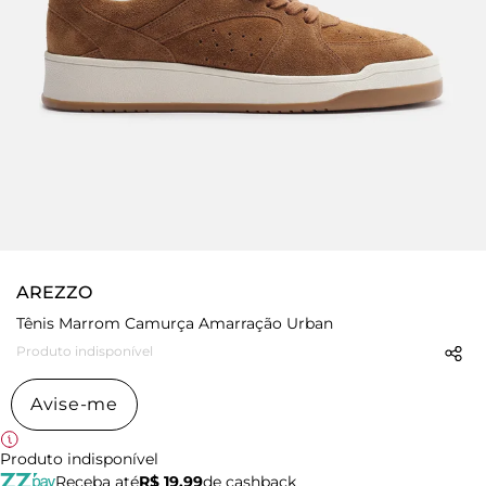
AREZZO
Tênis Marrom Camurça Amarração Urban
Produto indisponível
Avise-me
Produto indisponível
Receba até
R$ 19,99
de cashback